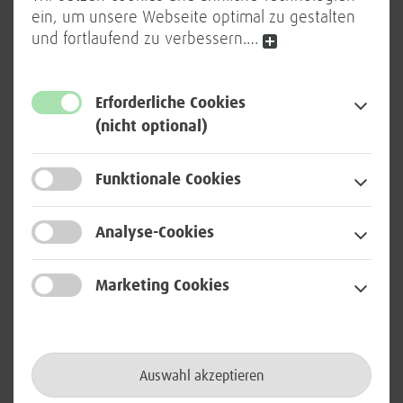
ein, um unsere Webseite optimal zu gestalten
und fortlaufend zu verbessern.
…
5. BWI DATA ANALYTICS HACKATHON 2023
In den Tiefen des Datenozeans
Erforderliche Cookies
Tastaturklackern, angeregtes Gemurmel. Die
(nicht optional)
Kaffeemaschine läuft in Dauerschleife,
Nervennahrung steht auf den Tischen bereit.
Funktionale Cookies
Konzentration liegt in der Luft. Menschen am
Schreibtisch, die Blicke vertieft auf den Bildschirm
Analyse-Cookies
gerichtet. Sie alle sind…
4 min
1. Dezember 2023
Marketing Cookies
IT-Sicherheit
Auswahl akzeptieren
QUANTENTECHNOLOGIEN