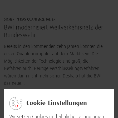
SICHER IN DAS QUANTENZEITALTER
BWI modernisiert Weitverkehrsnetz der
Bundeswehr
Bereits in den kommenden zehn Jahren könnten die
ersten Quantencomputer auf dem Markt sein. Die
Möglichkeiten der Technologie sind groß, die
Gefahren auch. Heutige Verschlüsselungsverfahren
wären dann nicht mehr sicher. Deshalb hat die BWI
das neue…
2 min
25. Januar 2024
Cookie-Einstellungen
IT-Sicherheit
Wir setzen Cookies und ähnliche Technologien