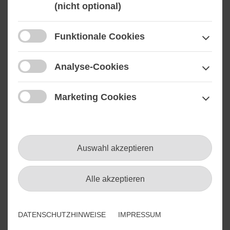
(nicht optional)
in Meckenheim, Bonn, Frankfurt, Nürnberg,
München, Hamburg oder Berlin
Funktionale Cookies
IT Projektmanagement
Solution Design
Analyse-Cookies
Marketing Cookies
Senior Spezialist
Beschaffungsprozess
Auswahl akzeptieren
(m/w/d)
ab sofort vor Ort an unserem BWI Standort in
Alle akzeptieren
Berlin
IT Projektmanagement
DATENSCHUTZHINWEISE
IMPRESSUM