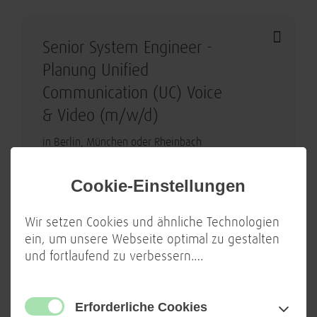
Senior System Engineer -
Planung Unified
Communication (UC) Voice
& Video (m/w/d)
in Berlin, München oder Rheinbach
IT Projektmanagement
Cookie-Einstellungen
Netzwerktechnologie
Wir setzen Cookies und ähnliche Technologien
ein, um unsere Webseite optimal zu gestalten
und fortlaufend zu verbessern.
…
Senior Business Architect -
eHealth (m/w/d)
Erforderliche Cookies