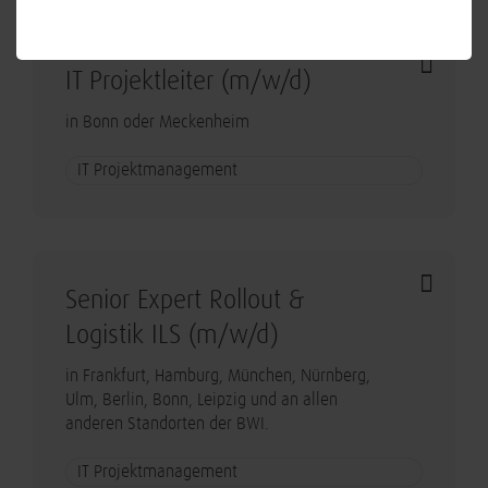
IT Projektleiter (m/w/d)
in Bonn oder Meckenheim
IT Projektmanagement
Senior Expert Rollout &
Logistik ILS (m/w/d)
in Frankfurt, Hamburg, München, Nürnberg,
Ulm, Berlin, Bonn, Leipzig und an allen
anderen Standorten der BWI.
IT Projektmanagement