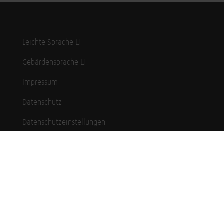
Leichte Sprache
Gebärdensprache
Impressum
Datenschutz
Datenschutzeinstellungen
Hinweisgebersystem
Whistleblowing (English language)
Karriere
Schüler*innen