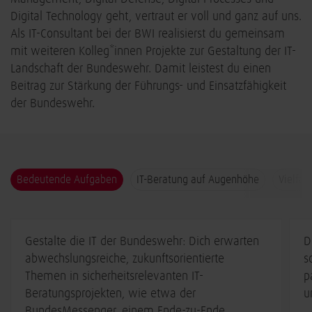
Digital Technology geht, vertraut er voll und ganz auf uns.
Als IT-Consultant bei der BWI realisierst du gemeinsam
mit weiteren Kolleg*innen Projekte zur Gestaltung der IT-
Landschaft der Bundeswehr. Damit leistest du einen
Beitrag zur Stärkung der Führungs- und Einsatzfähigkeit
der Bundeswehr.
Bedeutende Aufgaben
IT-Beratung auf Augenhöhe
Vielfäl
Gestalte die IT der Bundeswehr: Dich erwarten
D
abwechslungsreiche, zukunftsorientierte
s
Themen in sicherheitsrelevanten IT-
p
Beratungsprojekten, wie etwa der
u
BundesMessenger, einem Ende-zu-Ende