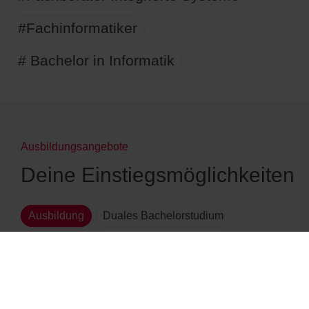
#Fachinformatiker
# Bachelor in Informatik
Ausbildungsangebote
Deine Einstiegsmöglichkeiten
Ausbildung
Duales Bachelorstudium
AUSBILDUNGSMATCHER