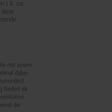
 z.B. zur
 diese
etende
ife mit einem
ptimal dabei
 zumindest
 fordert dir
ninitiative
hrend der