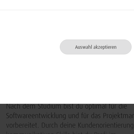
Mit diesem Ausbildungsprogramm wirst du 
qualifiziert. In der Wirtschaftsinformatik kom
Auswahl akzeptieren
vertiefte IT-Kompetenz mit kaufmännischer E
Zusätzlich zum Studium machst du eine Au
Fachinformatiker Anwendungsentwicklung 
Entwicklungsmöglichkeiten
Nach dem Studium bist du optimal für die
Softwareentwicklung und für das Projektm
vorbereitet. Durch deine Kundenorientierun