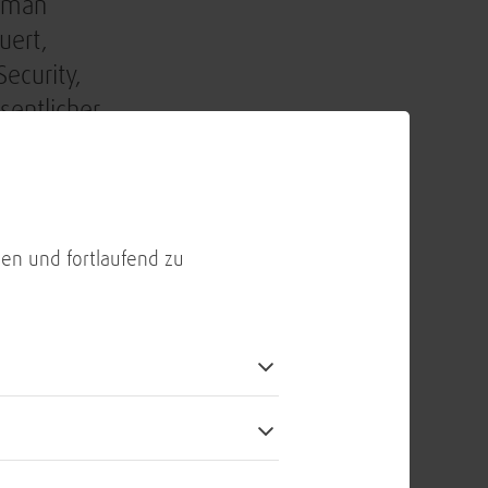
e man
uert,
ecurity,
entlicher
ourcen zu
er
matik und
f businessnahe
en und fortlaufend zu
nformatik und
Security
sforderungen.
amm