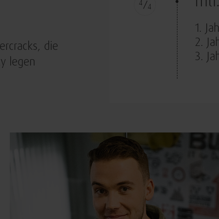
mtl
4
4
1. Ja
2. Ja
rcracks, die
3. Ja
ty legen