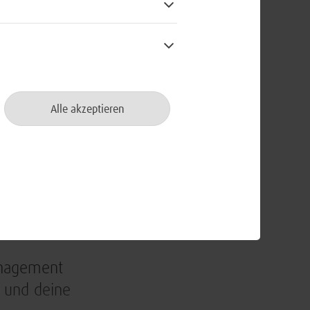
doppelt
binierst du
Alle akzeptieren
xpertise.
sbildung zum
(m/w/d).
anagement
g und deine