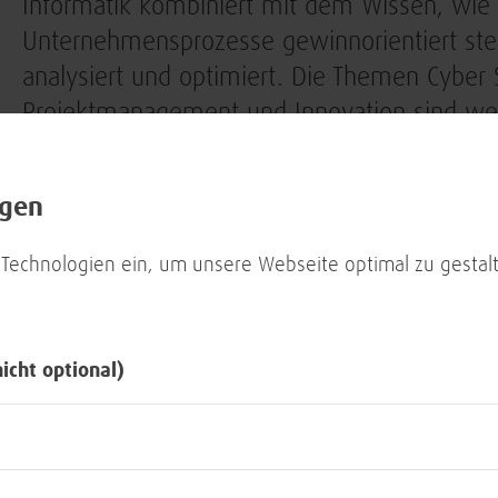
Informatik kombiniert mit dem Wissen, wi
Unternehmensprozesse gewinnorientiert ste
analysiert und optimiert. Die Themen Cyber S
Projektmanagement und Innovation sind wes
Bestandteil deines Studiums. Du lernst Ress
organisieren und sinnvoll zu verwalten. Dies
ngen
Studiengang ist eine Kombination aus Infor
Betriebswirtschaftslehre. Er bereitet dich au
 Technologien ein, um unsere Webseite optimal zu gestalt
Tätigkeiten an der Schnittstellte zwischen I
Wirtschaft vor. Mit dem Schwerpunkt Cyber 
machen wir dich fit für zukünftige IT-Herau
nicht optional)
Das Kombiprogr