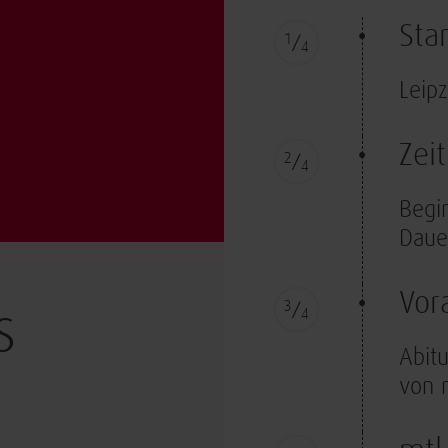
Sta
1
4
Leip
Zeit
2
4
Begi
Daue
Vor
3
s
4
Abitu
von 