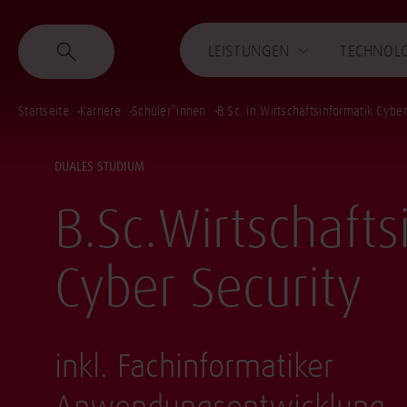
LEISTUNGEN
TECHNOL
Startseite
Karriere
Schüler*innen
B.Sc. in Wirtschaftsinformatik Cyb
DUALES STUDIUM
B.Sc.
Wirtschafts
Cyber Security
inkl. Fachinformatiker