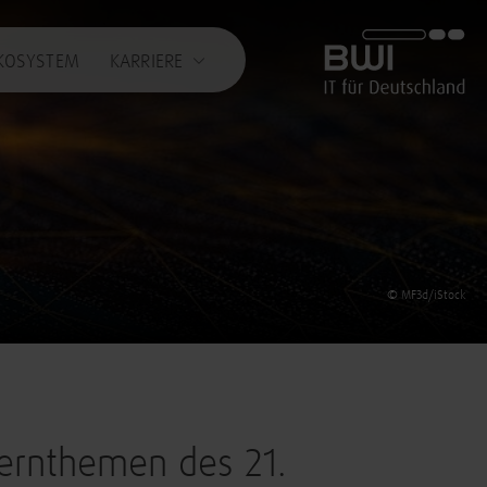
BWI GmbH
KOSYSTEM
KARRIERE
© MF3d/iStock
Kernthemen des 21.