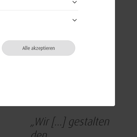
gitalisierungsvorhaben der BWI, die
her Bedeutung sind.
Alle akzeptieren
„Wir […] gestalten
den