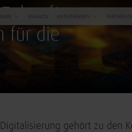
 Zukunft:
OGIEN
MAGAZIN
UNTERNEHMEN
PARTNER-Ö
 für die
Digitalisierung gehört zu den 