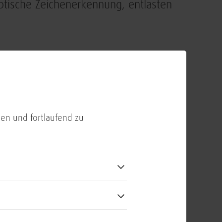
optische Zeichenerkennung, entlasten
zienz administrativer Abläufe. Auch auf
en und fortlaufend zu
Digitalisierungsgrad über
genheit: sowohl in den
See, als auch im Cyberraum und
senfrüherkennung
besitzt die
LBO) eine Schlüsselrolle im digitalen
erationsführung im multinationalen
 Digitalisierung der