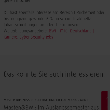
gehen möchten.
Du hast ebenfalls Interesse am Bereich IT-Sicherheit oder
bist neugierig geworden? Dann schau dir aktuelle
Jobausschreibungen an oder checke unsere
Weiterbildungsangebote:
BWI - IT für Deutschland |
Karriere: Cyber Security Jobs
Das könnte Sie auch interessieren:
Arbeiten & Leben
G
MASTER BUSINESS CONSULTING UND DIGITAL MANAGEMENT
t
Master@BWI: Im Auslandssemester aus
S