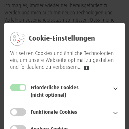
Ich mag es, immer wieder neu herausgefordert zu
werden und mich auch mit neuen Technologien und
Verfahren auseinandersetzen zu müssen. Dass meine
Tätigkeiten sehr abwechslungsreich sind, reizt mich daher
besonders, denn es erweitert den eigenen Horizont
Cookie-Einstellungen
immer wieder aufs Neue.
Wir setzen Cookies und ähnliche Technologien
Als Senior-Fachreferentin sind praktische Erfahrungen in
ein, um unsere Webseite optimal zu gestalten
der IT-Sicherheit wichtig. Meine Aufgaben decken sehr
und fortlaufend zu verbessern.
…
viele Themen ab, beispielsweise, wie ein SOC aufgebaut
werden kann, um der BWI und der Bundeswehr bei der
Umsetzung unterstützend und beratend zur Seite stehen
Erforderliche Cookies
zu können. Hierfür ist ein breites fachliches Wissen
(nicht optional)
notwendig. Ein Grundverständnis über Begriffe wie
Malware, Phishing und Ransomware sollte vorhanden
Funktionale Cookies
sein. Dazu benötigt es ein Gespür dafür, aus den
vorhandenen Informationen Erfolge und
Verbesserungspotentiale zu analysieren und diese an die