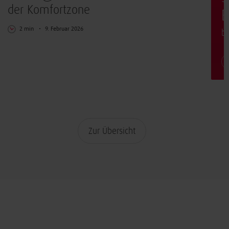
der Komfortzone
E
2 min
9. Februar 2026
b
Zur Übersicht