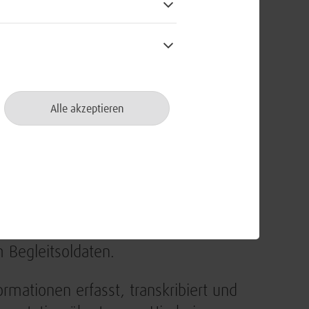
der Rettungskette
Alle akzeptieren
Device installiert, das der Soldat
n mit einem Headset an der
ächtigt die Beweglichkeit des Trägers
fline-Betrieb des Mobile Devices –
f dem Gefechtsfeld. Sobald das Gerät
chen Sprachspezifika, etwa in der
m Begleitsoldaten.
mationen erfasst, transkribiert und