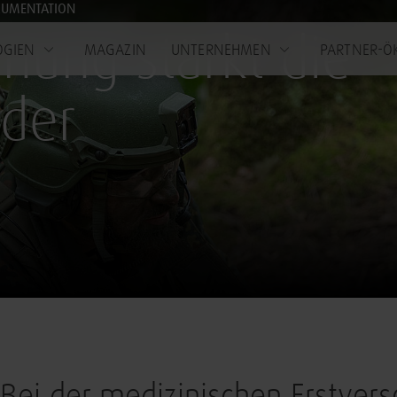
KUMENTATION
nung stärkt die
OGIEN
MAGAZIN
UNTERNEHMEN
PARTNER-Ö
 der