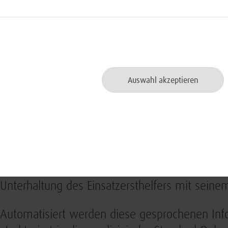
Mobile Nutzung ganz vorne in 
Auswahl akzeptieren
Die KI-Anwendung ist auf dem Standard Mobile 
ohnehin schon mit sich trägt. Es ist zusamme
Ausrüstung des Soldaten befestigt und beeintr
somit nicht. Die Anwendung funktioniert im Of
auch aufgrund der taktischen Erfordernisse au
eingeschaltet ist, erkennt die KI die medizinis
Unterhaltung des Einsatzersthelfers mit seine
Automatisiert werden diese gesprochenen Infor