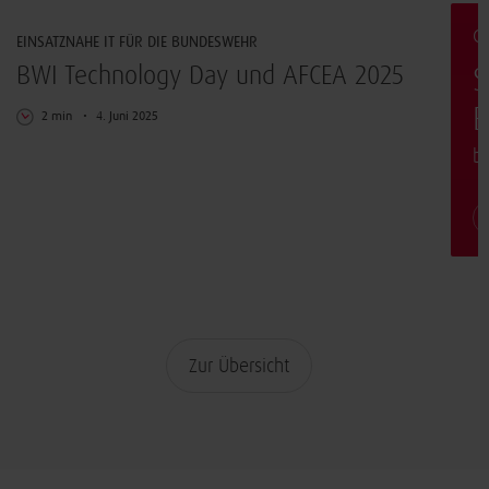
G
EINSATZNAHE IT FÜR DIE BUNDESWEHR
BWI Technology Day und AFCEA 2025
S
E
2 min
4. Juni 2025
b
Zur Übersicht