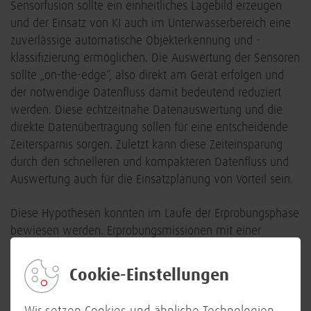
Sensorfusion sollte ein einheitliches Lagebild erzeugen
und der Einsatz von KI auch im Unterwasserbereich eine
zuverlässige automatische Objekterkennung und -
klassifizierung ermöglichen. Die Auswertung der Sensoren
sollte „on-the-edge“, also direkt am Gerät erfolgen und
der notwendige Datenfluss damit bedeutend reduziert
werden. Diese echtzeitnahe Datenauswertung und die
direkte Datenübertragung sollen für eine entscheidende
Zeitersparnis sorgen. Zuletzt kann diese Zeiteinsparung
durch den schnelleren und kompakteren Datenfluss und
Auswertung auch für die Einsatzplanung von Vorteil sein.
Diese Hypothesen konnten im Laufe der Erprobungsphase
bewiesen werden. Erprobungsmissionen mit einer
Laufzeit von 30 Minuten konnten bis zur erstmaligen
Objekterkennung auf 6 Minuten reduziert werden.
Cookie-Einstellungen
KALMAR - Großes Potential,