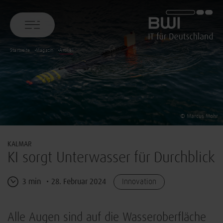
BWI GmbH
Startseite
Magazin
Artikel
© Marcus Mohr
KALMAR
KI sorgt Unterwasser für Durchblick
3 min
28. Februar 2024
Innovation
Alle Augen sind auf die Wasseroberfläche