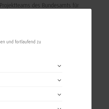
ie Projektteams des Bundesamts für
 der Bundeswehr und der BWI daran,
eingesetzten Hardware und
des darauf
urde ein prototypisches Release des
Endnutzer*innen des
en und fortlaufend zu
sein wird, an verschiedenen
rd es zu Ausbildungs- und
hen Laptops und Tablets ausgerollt.
nsatztauglichkeit des Battle
ationssysteme unter realen
tz Munster. Im Zuge dieser