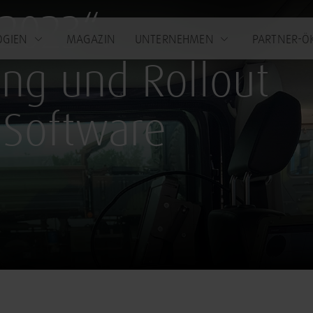
)2023“:
OGIEN
MAGAZIN
UNTERNEHMEN
PARTNER-Ö
ng und Rollout
 Software