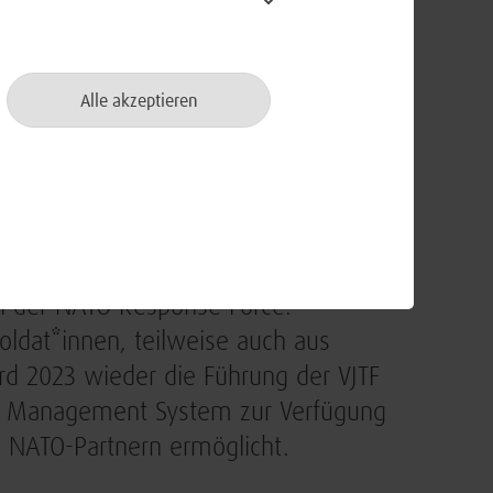
ormationsverbünde über die
nde und Gefechtsfahrzeuge hinweg
Prototypen der Installationsimages
Alle akzeptieren
d die IT-Administratoren der
er hinaus ist ein Test der
eil der NATO Response Force.
dat*innen, teilweise auch aus
d 2023 wieder die Führung der VJTF
e Management System zur Verfügung
 NATO-Partnern ermöglicht.