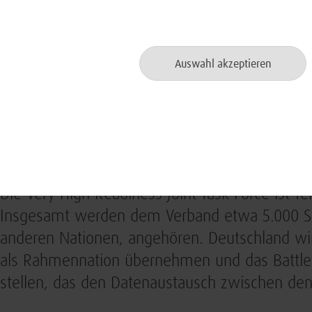
operationellen Tests werden durchgängige Inf
verschiedenen Kommandoebenen, Gefechtsstä
erprobt. Die BWI hat hierzu weiterentwickelte 
Auswahl akzeptieren
für Gefechtsstände und -fahrzeuge geliefert un
Bundeswehr in die Nutzung eingewiesen. Darüb
kooperativen Betriebsprozesse vorgesehen.
Über die VJTF
Die Very High Readiness Joint Task Force ist T
Insgesamt werden dem Verband etwa 5.000 Sol
anderen Nationen, angehören. Deutschland wir
als Rahmennation übernehmen und das Battl
stellen, das den Datenaustausch zwischen den