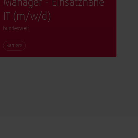
Manager - Einsatznahe
IT (m/w/d)
bundesweit
Karriere