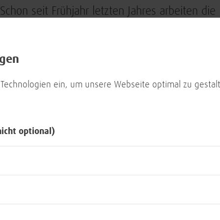
Schon seit Frühjahr letzten Jahres arbeiten d
Ausrüstung, Informationstechnik und Nutzung
den Soldat*innen einen ersten Eindruck der 
aufgebrachten BMS
zu ermöglichen. Hierfür w
ngen
Client Images entwickelt und erfolgreich mit 
 Technologien ein, um unsere Webseite optimal zu gestalt
Panzerpionierbataillons 701, das Teil der VJTF 
Fahrzeugtypen und Systemen getestet. Nun wi
Übungszwecken deutschlandweit auf militärisc
nicht optional)
Prüfung auf Einsatztauglichkeit
Seit Januar testet die Bundeswehr zudem die Ei
Management Systems und der Führungsinform
Einsatzbedingungen auf dem Truppenübungspla