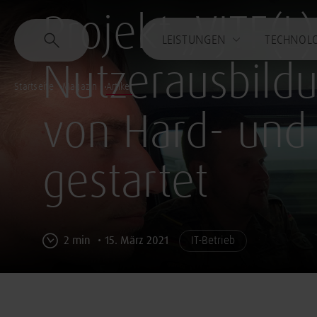
Projekt „VJTF(L
LEISTUNGEN
TECHNOL
Nutzerausbildu
Startseite
Magazin
Artikel
von Hard- und
gestartet
2 min
15. März 2021
IT-Betrieb