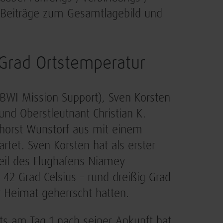
Beiträge zum Gesamtlagebild und
Grad Ortstemperatur
r BWI Mission Support), Sven Korsten
und Oberstleutnant Christian K.
rhorst Wunstorf aus mit einem
tet. Sven Korsten hat als erster
Teil des Flughafens Niamey
 Grad Celsius – rund dreißig Grad
r Heimat geherrscht hatten.
eits am Tag 1 nach seiner Ankunft hat