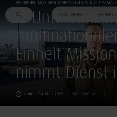
BWI-EINHEIT MISSION & TRAINING UNTERSTÜTZT ERSTMALS
IT-Unterstützu
LEISTUNGEN
TECHNOL
multinationale
Startseite
Magazin
Artikel
Einheit Mission
nimmt Dienst 
4 min
30. März 2022
Arbeiten & Leben