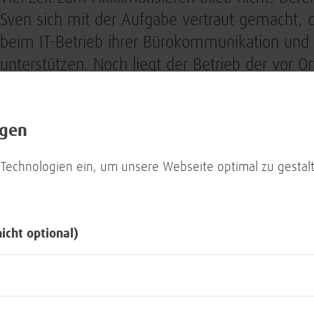
Sven sich mit der Aufgabe vertraut gemacht, d
beim IT-Betrieb ihrer Bürokommunikation und 
unterstützen. Noch liegt der Betrieb der vor O
Kommunikationssysteme in der Verantwortung
beispielsweise um SATCOM (zur Satellitenkom
ngen
Kommunikation auf kurzem Weg.
 Technologien ein, um unsere Webseite optimal zu gestalt
Vor dem Einsatz: 14 Tage in Ho
nicht optional)
Personal, das in den Einsatz nach Westafrika g
– so die aktuell geltende Bestimmung der 
Streitkräftebasis (SKB) hat für die Hotelquaran