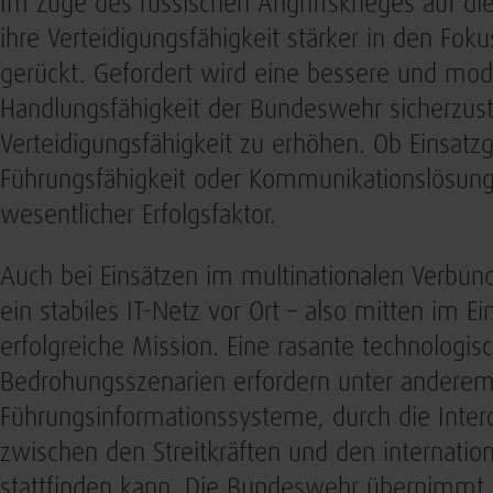
Im Zuge des russischen Angriffskrieges auf d
ihre Verteidigungsfähigkeit stärker in den Fok
gerückt. Gefordert wird eine bessere und mo
Handlungsfähigkeit der Bundeswehr sicherzuste
Verteidigungsfähigkeit zu erhöhen. Ob Einsatzg
Führungsfähigkeit oder Kommunikationslösungen
wesentlicher Erfolgsfaktor.
Auch bei Einsätzen im multinationalen Verbu
ein stabiles IT-Netz vor Ort – also mitten im E
erfolgreiche Mission. Eine rasante technologi
Bedrohungsszenarien erfordern unter anderem
Führungsinformationssysteme, durch die Inter
zwischen den Streitkräften und den internatio
stattfinden kann. Die Bundeswehr übernimmt d