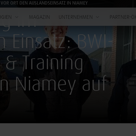
 VOR ORT DEN AUSLANDSEINSATZ IN NIAMEY
ng im
OGIEN
MAGAZIN
UNTERNEHMEN
PARTNER-Ö
n Einsatz: BWI-
 & Training
in Niamey auf