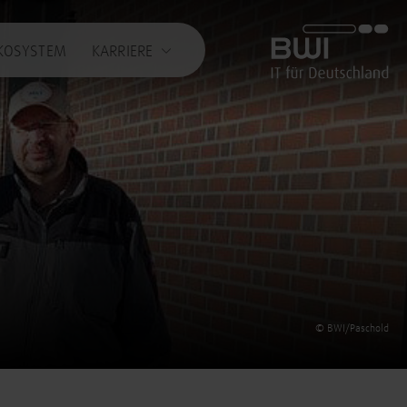
BWI GmbH
KOSYSTEM
KARRIERE
© BWI/Paschold