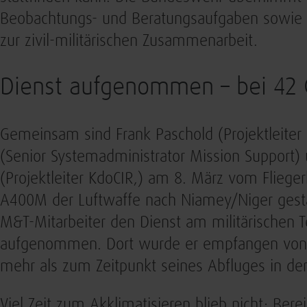
Beobachtungs- und Beratungsaufgaben sowie 
zur zivil-militärischen Zusammenarbeit.
Dienst aufgenommen – bei 42 
Gemeinsam sind ​​Frank Paschold (Projektleite
(Senior Systemadministrator Mission Support) 
(Projektleiter KdoCIR,) am 8. März vom Fliege
A400M der Luftwaffe nach Niamey/Niger gestar
M&T-Mitarbeiter den Dienst am militärischen 
aufgenommen. Dort wurde er empfangen von 42
mehr als zum Zeitpunkt seines Abfluges in de
Viel Zeit zum Akklimatisieren blieb nicht: Ber