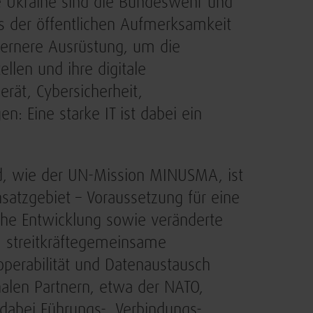
ie Ukraine sind die Bundeswehr und
us der öffentlichen Aufmerksamkeit
dernere Ausrüstung, um die
llen und ihre digitale
erät, Cybersicherheit,
: Eine starke IT ist dabei ein
nd, wie der UN-Mission MINUSMA, ist
insatzgebiet – Voraussetzung für eine
sche Entwicklung sowie veränderte
 streitkräftegemeinsame
operabilität und Datenaustausch
nalen Partnern, etwa der NATO,
abei Führungs-, Verbindungs-,