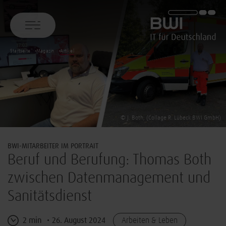
BWI GmbH
Startseite
Magazin
Artikel
© J. Both, (Collage R. Lübeck BWI GmbH)
BWI-MITARBEITER IM PORTRAIT
Beruf und Berufung: Thomas Both
zwischen Datenmanagement und
Sanitätsdienst
2 min
26. August 2024
Arbeiten & Leben