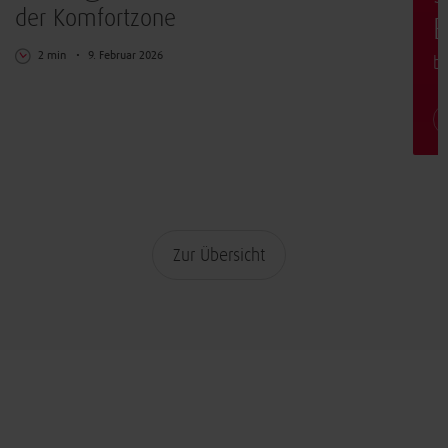
der Komfortzone
E
2 min
9. Februar 2026
b
Zur Übersicht