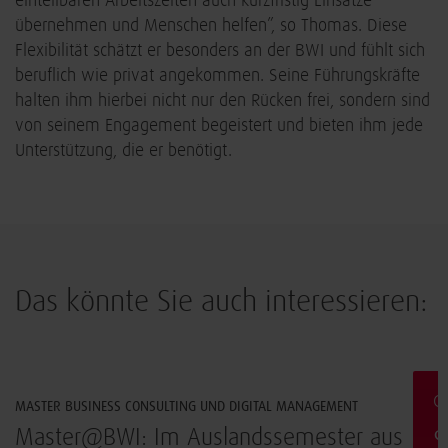
einteilbaren Arbeitszeiten auch kurzfristig Einsätze
übernehmen und Menschen helfen”, so Thomas. Diese
Flexibilität schätzt er besonders an der BWI und fühlt sich
beruflich wie privat angekommen. Seine Führungskräfte
halten ihm hierbei nicht nur den Rücken frei, sondern sind
von seinem Engagement begeistert und bieten ihm jede
Unterstützung, die er benötigt.
Das könnte Sie auch interessieren:
Arbeiten & Leben
G
MASTER BUSINESS CONSULTING UND DIGITAL MANAGEMENT
t
Master@BWI: Im Auslandssemester aus
S