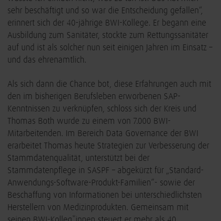
sehr beschäftigt und so war die Entscheidung gefallen“,
erinnert sich der 40-jährige BWI-Kollege. Er begann eine
Ausbildung zum Sanitäter, stockte zum Rettungssanitäter
auf und ist als solcher nun seit einigen Jahren im Einsatz –
und das ehrenamtlich.
Als sich dann die Chance bot, diese Erfahrungen auch mit
den im bisherigen Berufsleben erworbenen SAP-
Kenntnissen zu verknüpfen, schloss sich der Kreis und
Thomas Both wurde zu einem von 7.000 BWI-
Mitarbeitenden. Im Bereich Data Governance der BWI
erarbeitet Thomas heute Strategien zur Verbesserung der
Stammdatenqualität, unterstützt bei der
Stammdatenpflege in SASPF – abgekürzt für „Standard-
Anwendungs-Software-Produkt-Familien“- sowie der
Beschaffung von Informationen bei unterschiedlichsten
Herstellern von Medizinprodukten. Gemeinsam mit
seinen BWI-Kolleg*innen steuert er mehr als 40