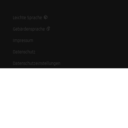
Leichte Sprache
Gebärdensprache
Impressum
Datenschutz
Datenschutzeinstellungen
Hinweisgebersystem
Whistleblowing (English language)
Karriere
Schüler*innen