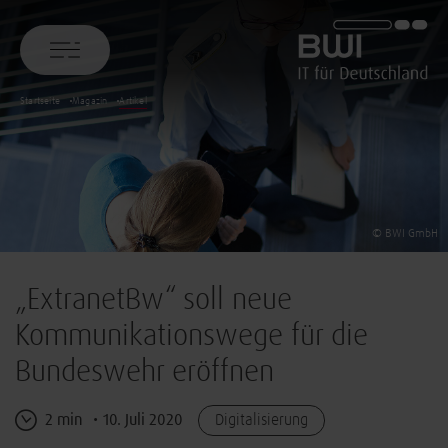
BWI GmbH
Startseite
Magazin
Artikel
© BWI GmbH
„ExtranetBw“ soll neue
Kommunikationswege für die
Bundeswehr eröffnen
2 min
10. Juli 2020
Digitalisierung