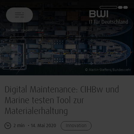
BWI GmbH
Startseite
Magazin
Artikel
© Martin-Steffens/Bundeswehr
Digital Maintenance: CIHBw und
Marine testen Tool zur
Materialerhaltung
2 min
14. Mai 2020
Innovation