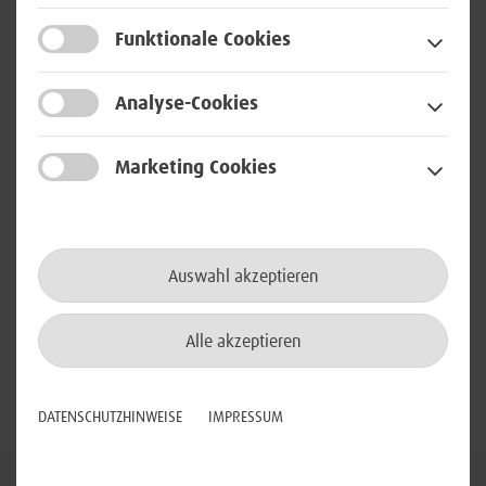
„Nach dem Konzept ‚Intrapreneurship‘ sollen sich die
Mitarbeiter eines Unternehmens so verhalten, als seien
Funktionale Cookies
sie selbst Unternehmer. Dieser Vision folgend ist es
unsere Mission, Bundeswehrangehörige zu ‚Defense
Analyse-Cookies
Intrapreneuren‘ zu befähigen“, beschreibt Dr. Stephan
Abel, Leiter Intrapreneurship, die Arbeit seines Teams im
Marketing Cookies
CIHBw.
Als eine Innovationseinheit der BWI unterstützt der Cyber
Innovation Hub der Bundeswehr die digitale
Auswahl akzeptieren
Transformation der Streitkräfte. Gemeinsam mit dem
Innovation Management der BWI macht er Innovationen
für die Bundeswehr verfügbar – ausgerichtet am Bedarf
Alle akzeptieren
der Truppe und gemeinsam mit den militärischen
Nutzern.
DATENSCHUTZHINWEISE
IMPRESSUM