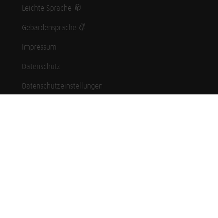
Leichte Sprache
Gebärdensprache
Impressum
Datenschutz
Datenschutzeinstellungen
Hinweisgebersystem
Whistleblowing (English language)
Karriere
Schüler*innen
Studierende