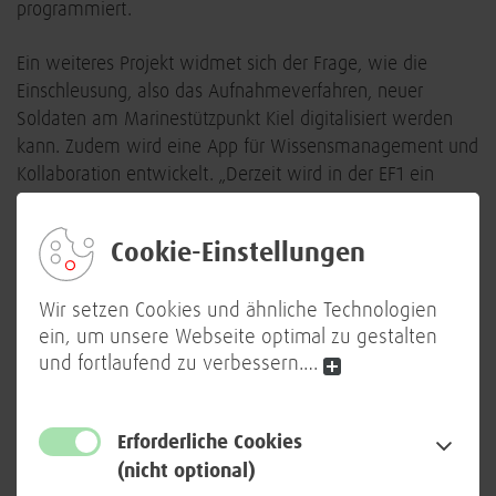
programmiert.
Ein weiteres Projekt widmet sich der Frage, wie die
Einschleusung, also das Aufnahmeverfahren, neuer
Soldaten am Marinestützpunkt Kiel digitalisiert werden
kann. Zudem wird eine App für Wissensmanagement und
Kollaboration entwickelt. „Derzeit wird in der EF1 ein
Click-Dummy der App getestet“, berichtet Jan Krahn aus
dem Team Intrapreneurship im CIHBw.
Cookie-Einstellungen
Die „Innovation Challenge EF 1“ ist das erste groß
Wir setzen Cookies und ähnliche Technologien
angelegte Intrapreneurship-Programm in der
ein, um unsere Webseite optimal zu gestalten
Bundeswehr. Ziel ist es, Soldatinnen und Soldaten aktiv
und fortlaufend zu verbessern.
…
bei der Weiterentwicklung ihrer Ideen zu unterstützen.
Zudem soll das Programm zu einem Kulturwandel
beitragen und die Innovationsbereitschaft innerhalb der
Erforderliche Cookies
deutschen Streitkräfte fördern.
(nicht optional)