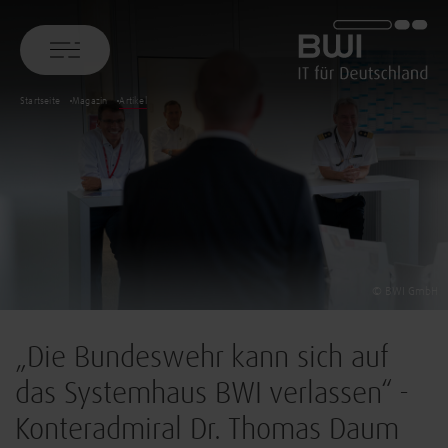
BWI GmbH
Startseite
Magazin
Artikel
© BWI GmbH
„Die Bundeswehr kann sich auf
das Systemhaus BWI verlassen“ -
Konteradmiral Dr. Thomas Daum