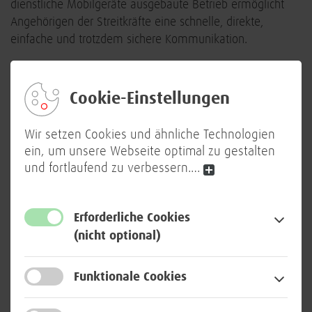
dienstliche Mobilgeräte ausgebaute Betrieb ermöglicht
Angehörigen der Streitkräfte eine schnelle, direkte,
einfache und trotzdem sichere Kommunikation.
Mit diesen Projekten ist die Bundeswehr mit
Unterstützung der BWI Vorreiter der Digitalisierung
Cookie-Einstellungen
geworden. Weitere aktuelle innovative Projekte, wie der
virtuelle Lagerraum, unterstreichen die Bedeutung der
Wir setzen Cookies und ähnliche Technologien
BWI als IT-Systemhaus und Digitalisierungspartner der
ein, um unsere Webseite optimal zu gestalten
Bundeswehr.
und fortlaufend zu verbessern.
…
Erforderliche Cookies
(nicht optional)
Funktionale Cookies