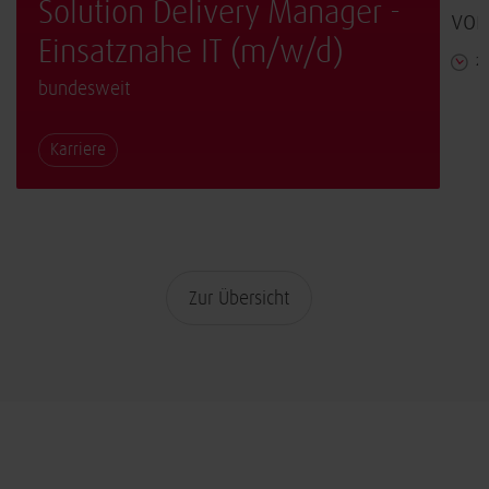
Solution Delivery Manager -
von
Einsatznahe IT (m/w/d)
2 
bundesweit
Karriere
Zur Übersicht