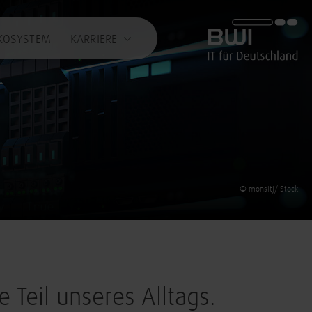
BWI GmbH
KOSYSTEM
KARRIERE
© monsitj/iStock
e Teil unseres Alltags.