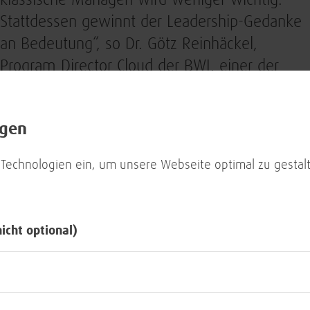
klassische Managen wird weniger wichtig.
Stattdessen gewinnt der Leadership-Gedanke
an Bedeutung“, so Dr. Götz Reinhäckel,
Program Director Cloud der BWI, einer der
Panelisten. Damit Cloud-Computing also
erfolgreich implementiert werden kann, sind
ngen
sowohl Impulse von bottom-up, als auch von
top-down gefragt. Dabei betont Götz
 Technologien ein, um unsere Webseite optimal zu gestalt
Reinhäckel: „Es erfordert Mut, Veränderung
zuzulassen.“
nicht optional)
Zum anderen sind die Anforderungen im
öffentlichen Sektor, vor allem in puncto
Sicherheit und Datenschutz, besonders hoch.