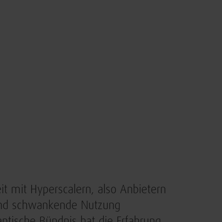
t mit Hyperscalern, also Anbietern
 und schwankende Nutzung
ntische Bündnis hat die Erfahrung