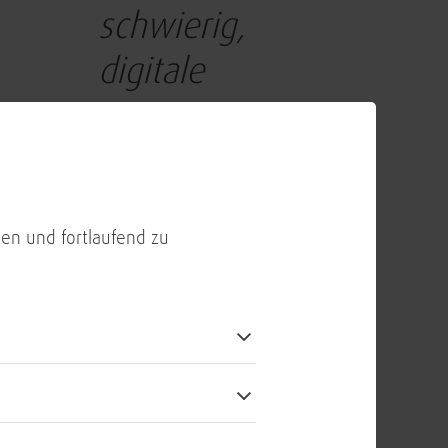
schwierig,
digitale
Souveränität mit
großen Anbietern
zu vereinbaren.
en und fortlaufend zu
Doch in diesem
Bereich bewegt
sich etwas.“
Dr. Götz Reinhäckel, Program
Director Cloud, BWI