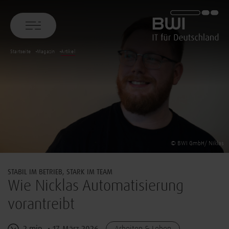
BWI GmbH
Startseite
Magazin
Artikel
© BWI GmbH/ Niklas
STABIL IM BETRIEB, STARK IM TEAM
Wie Nicklas Automatisierung
vorantreibt
2 min
17. März 2026
Arbeiten & Leben