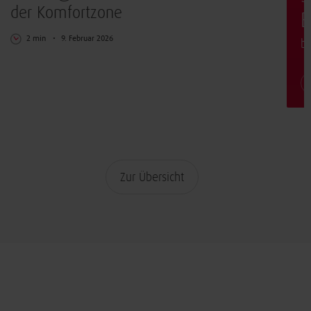
der Komfortzone
E
2 min
9. Februar 2026
b
Zur Übersicht