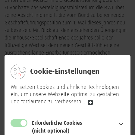
GmbH Ulrich Meister in die Geschäftsführung berufen.
Zuvor hatte das Verteidigungsministerium die BWI über
seine Absicht informiert, die vom Bund zu benennende
Geschäftsführungsposition zum 1. Mai dieses Jahres neu
zu besetzen. Mit Blick auf den anstehenden Übergang in
die Inhouse-Gesellschaft Ende des Jahres solle der
frühzeitige Wechsel dem neuen Geschäftsführer eine
ausreichend lange Einarbeitungszeit ermöglichen.
Bisher war Ulrich Meister Leiter Kontinentaleuropa beim
Cookie-Einstellungen
weltweit tätigen indischen IT-Dienstleister Wipro
Technologies. Bis 2013 leitete der studierte Mathematiker
Wir setzen Cookies und ähnliche Technologien
und Volkswirtschaftler das System-integrationsgeschäft
ein, um unsere Webseite optimal zu gestalten
bei der Telekom-Tochter T-Systems. Weitere berufliche
und fortlaufend zu verbessern.
…
Stationen führten ihn zur Landesbank Hessen-Thüringen
und zur Deutschen Bank.
Erforderliche Cookies
(nicht optional)