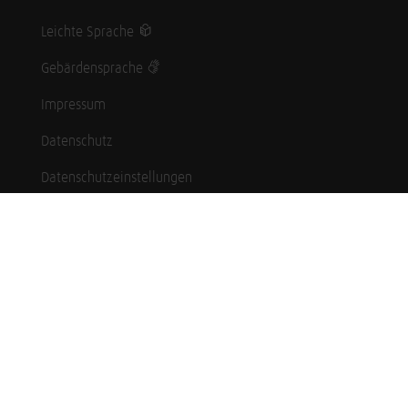
Leichte Sprache
Gebärdensprache
Impressum
Datenschutz
Datenschutzeinstellungen
Hinweisgebersystem
Whistleblowing (English language)
Karriere
Schüler*innen
Studierende