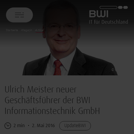
BWI GmbH
Startseite
Magazin
Artikel
© BWI GmbH
Ulrich Meister neuer
Geschäftsführer der BWI
Informationstechnik GmbH
2 min
2. Mai 2016
UpdateBWI