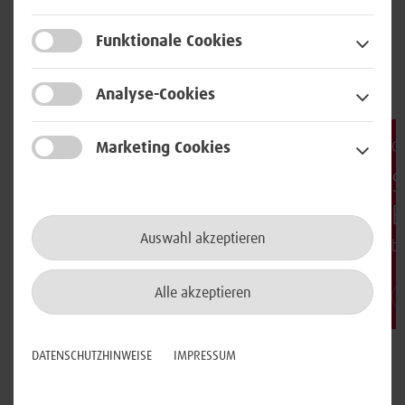
Funktionale Cookies
Das könnte Sie auch interessieren:
UpdateBWI
Analyse-Cookies
G
Marketing Cookies
„KOMPASS IST DIE EINSATZFÄHIGKEIT“
Die BWI Industry Days 2025
S
E
2 min
5. September 2025
Auswahl akzeptieren
b
Alle akzeptieren
DATENSCHUTZHINWEISE
IMPRESSUM