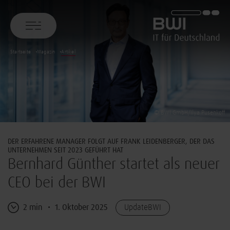
BWI GmbH
Startseite
Magazin
Artikel
© BWI GmbH/Ilya Pusenkoff
DER ERFAHRENE MANAGER FOLGT AUF FRANK LEIDENBERGER, DER DAS
UNTERNEHMEN SEIT 2023 GEFÜHRT HAT
Bernhard Günther startet als neuer
CEO bei der BWI
2 min
1. Oktober 2025
UpdateBWI