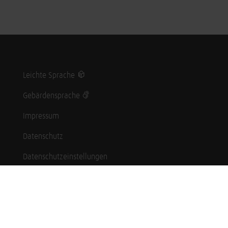
Leichte Sprache
Gebärdensprache
Impressum
Datenschutz
Datenschutzeinstellungen
Hinweisgebersystem
Whistleblowing (English language)