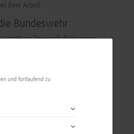
 ihrer Arbeit.
r die Bundeswehr
Vermittlung liegenschaftsbezogen
tzung des HERKULES-Vertrages
ommunikations-Infrastruktur
te rund 250 Mitarbeiterinnen und
 Bundeswehr sowie von außen
en und fortlaufend zu
rbeiter erteilen Auskunft zu Fragen
eln diese auf Wunsch mit den
nft und Vermittlung