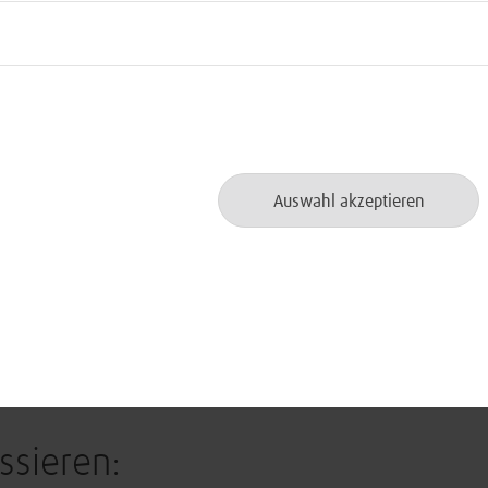
Die zehn zentralen Auskunfts- und Vermittlung
Hamburg, Kiel, Koblenz, Köln, Leipzig, Münch
und Ulm. Koblenz war der erste Standort, we
wurde. Mit der Inbetriebnahme der Auskunft u
Dezember 2008 baute die BWI den zehnten un
Services auf.
Auswahl akzeptieren
ssieren: