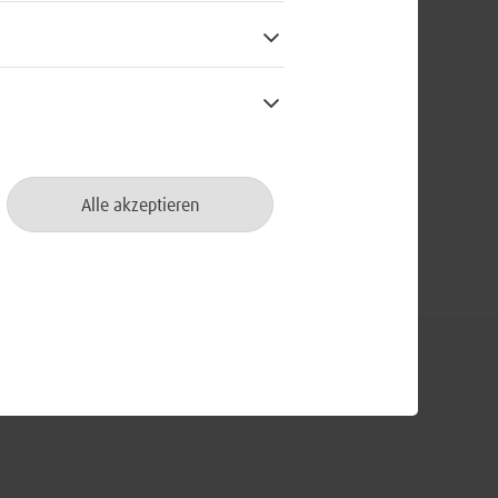
sstellen der BWI befinden sich in
en, Münster, Rostock, Sigmaringen
lcher im Dezember 2007 eröffnet
nd Vermittlung in Kiel am fünften
d letzten Standort des neuen
Alle akzeptieren