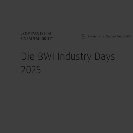
UpdateBWI
„KOMPASS IST DIE
2 min
5. September 2025
EINSATZFÄHIGKEIT“
Die BWI Industry Days
2025