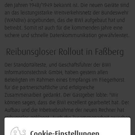
den Jahren 1948/1949 bekannt ist. Die neuen Geräte sind
an das leistungsstarke Weitverkehrsnetz der Bundeswehr
(WANBw) angebunden, das die BWI aufgebaut hat und
betreibt. Somit ist auch für die kommenden Jahre eine
sichere und schnelle Datenkommunikation gewährleistet.
Reibunsgloser Rollout in Faßberg
Der Standortälteste, und Geschäftsführer der BWI
Informationstechnik GmbH, haben gestern allen
Beteiligten im Rahmen eines Empfangs im Fliegerhorst
für die partnerschaftliche und erfolgreiche
Zusammenarbeit gedankt. Der Gastgeber lobte: "Wir
können sagen, dass die BWI exzellent gearbeitet hat. Der
Aufbau und die Inbetriebnahme der neuen Rechner hat
reibungslos geklappt. Auch die Zusammenarbeit zwischen
der BWI und unserem IT-Team war beispielhaft. Ohne das
kooperative Miteinander aller Beteiligten wäre diese
Cookie-Einstellungen