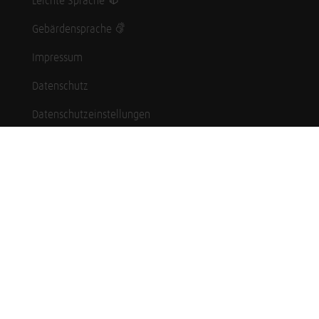
Leichte Sprache
Gebärdensprache
Impressum
Datenschutz
Datenschutzeinstellungen
Hinweisgebersystem
Whistleblowing (English language)
Karriere
Schüler*innen
Studierende
Professionals