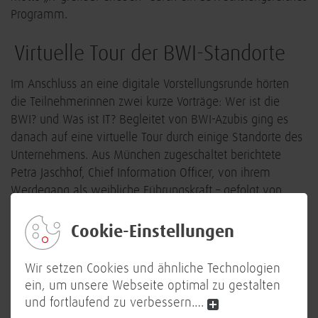
Programm.
Virtuelle Tour der BWI-Standorte
Im Anschluss an eine digitale Vorstellungsrunde hörten
die Teilnehmerinnen zwei kurze Vorträge: Wer ist die
BWI? und Was ist IT? Begleitet von BWI-Azubis ging es
danach auf eine virtuelle Tour durch einige Standorte des
Unternehmens. Aus München zugeschaltet berichtete
Petra Jaschhof, Chief Information Officer, von ihrem
Werdegang als weibliche Führungskraft – gefolgt von
einer lebhaften Diskussion über Herausforderungen sowie
Vor- und Nachteile einer Karriere in der IT.
Cookie-Einstellungen
„Trotz des digitalen Formats kam keine Langeweile auf
Wir setzen Cookies und ähnliche Technologien
und stattdessen von den Mädchen sehr positives
ein, um unsere Webseite optimal zu gestalten
Feedback. Ein Highlight des Tages: die „Dancing Crab“ –
und fortlaufend zu verbessern.
…
wobei die Teilnehmerinnen, die von Azubis