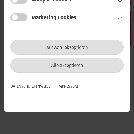
der Komfortzone
E
2 min
9. Februar 2026
Marketing Cookies
b
Auswahl akzeptieren
Alle akzeptieren
Zur Übersicht
DATENSCHUTZHINWEISE
IMPRESSUM