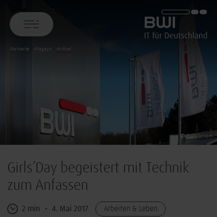
BWI GmbH
Startseite
Magazin
Artikel
© BWI GmbH
Girls’Day begeistert mit Technik
zum Anfassen
2 min
4. Mai 2017
Arbeiten & Leben