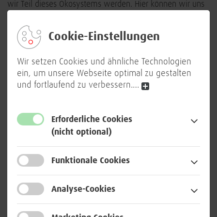
wir Teil dieses Ökosystems werden. Hier können wir uns
austauschen, andere mit unserer Expertise unterstützen
und von deren kreativen Lösungen im Bereich
Cookie-Einstellungen
Verwaltungsdigitalisierung profitieren.“ Die Erfahrungen
der BWI, zum Beispiel mit dem BwMessenger, einer
Wir setzen Cookies und ähnliche Technologien
geräteunabhängigen Open-Source-App, können auch in
ein, um unsere Webseite optimal zu gestalten
anderen Verwaltungen bei der Digitalisierung helfen.
und fortlaufend zu verbessern.
…
„Einige der Lösungen, die die BWI für die Bundeswehr
entwickelt, können als Blaupause für die digitale
Transformation der Verwaltung und des zivilen Lebens
Erforderliche Cookies
allgemein dienen“, so Martin Kaloudis weiter.
(nicht optional)
Funktionale Cookies
Über den GovTech Campus
Analyse-Cookies
Deutschland e.V.