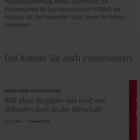
Hansestadt Hamburg, PUBLIC Deutschland, die
Bundesagentur für Sprunginnovationen SPRIND, die
Merantix AG, die Fraunhofer FOKUS sowie die Eclipse
Foundation.
Das könnte Sie auch interessieren:
UpdateBWI
G
BUNDESWEHR-DIGITALISIERUNG
BWI plant Vergaben von rund vier
S
Milliarden Euro an die Wirtschaft
E
2 min
9. August 2023
b