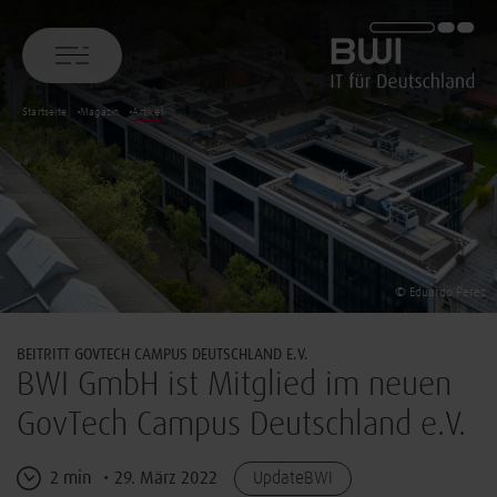
BWI GmbH
Startseite
Magazin
Artikel
© Eduardo Perez
BEITRITT GOVTECH CAMPUS DEUTSCHLAND E.V.
BWI GmbH ist Mitglied im neuen
GovTech Campus Deutschland e.V.
2 min
29. März 2022
UpdateBWI