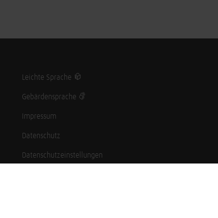
Leichte Sprache
Gebärdensprache
Impressum
Datenschutz
Datenschutzeinstellungen
Hinweisgebersystem
Whistleblowing (English language)