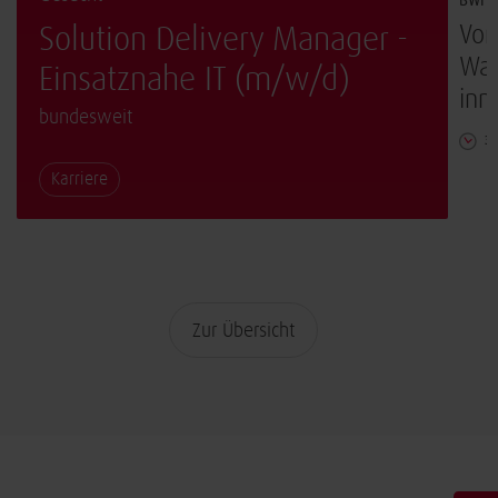
BWI D
Vom
Solution Delivery Manager -
War
Einsatznahe IT (m/w/d)
inn
bundesweit
3 
Karriere
Zur Übersicht