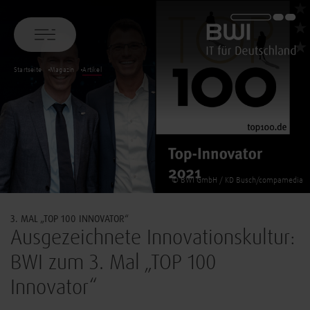
BWI GmbH
Startseite
Magazin
Artikel
© BWI GmbH / KD Busch/compamedia
3. MAL „TOP 100 INNOVATOR“
Ausgezeichnete Innovationskultur:
BWI zum 3. Mal „TOP 100
Innovator“