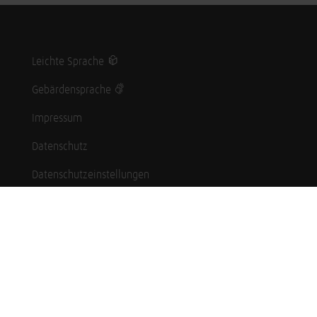
Leichte Sprache
Gebärdensprache
Impressum
Datenschutz
Datenschutzeinstellungen
Hinweisgebersystem
Whistleblowing (English language)
Karriere
Schüler*innen