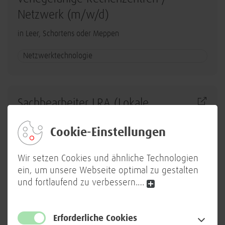
Netzwerk (m/w/d)
in Leer, Schortens oder Meppen
Netzwerktechnologie
Sachbearbeiter LRA (Lokale
Registrierungs- und
Cookie-Einstellungen
Ausweisstelle) (m/w/d)
in Berlin
Wir setzen Cookies und ähnliche Technologien
ein, um unsere Webseite optimal zu gestalten
Workplace
und fortlaufend zu verbessern.
…
Erforderliche Cookies
Senior IT System Administrator