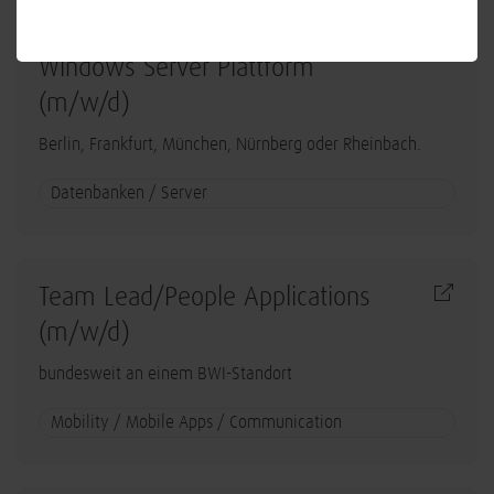
Lead System Engineer - Betrieb
Windows Server Plattform
(m/w/d)
Berlin, Frankfurt, München, Nürnberg oder Rheinbach.
Datenbanken / Server
Team Lead/People Applications
(m/w/d)
bundesweit an einem BWI-Standort
Mobility / Mobile Apps / Communication