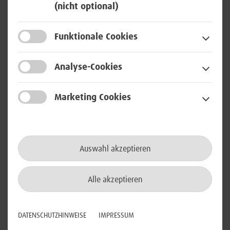
(nicht optional)
Communication im Schichtdienst
(24/7) (m/w/d)
Funktionale Cookies
in Rheinbach
Analyse-Cookies
Netzwerktechnologie
Marketing Cookies
Senior IS Expert - Team Topic
Area Expert (m/w/d)
Auswahl akzeptieren
in Bonn, Meckenheim oder Berlin
Alle akzeptieren
Cloud / Virtualisierung
IT- / Cyber-Security
DATENSCHUTZHINWEISE
IMPRESSUM