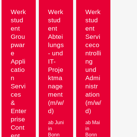
Werk
Werk
Werk
stud
stud
stud
ent
ent
ent
Grou
Abtei
Servi
pwar
lungs
ceco
e
- und
ntrolli
Appli
IT-
ng
catio
Proje
und
n
ktma
Admi
Servi
nage
nistr
ces
ment
ation
&
(m/w/
(m/w/
Enter
d)
d)
prise
ab Juni
ab Mai
Cont
in
in
ent
Bonn
Bonn