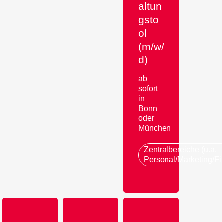
altun
gsto
ol
(m/w/
d)
ab
sofort
in
Bonn
oder
München
Zentralbereiche (u.a.
Personal/Marketing/F