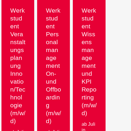
Werk
Werk
Werk
stud
stud
stud
ent
ent
ent
Vera
Pers
Wiss
nstalt
onal
ens
ungs
man
man
plan
age
age
ung
ment
ment
Inno
On-
und
vatio
und
KPI
n/Tec
Offbo
Repo
hnol
ardin
rting
ogie
g
(m/w/
(m/w/
(m/w/
d)
d)
d)
ab Juli
in