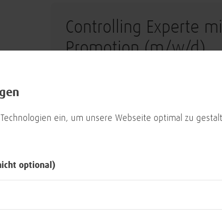
Controlling Experte m
Promotion (m/w/d)
in Bonn
ngen
Zentralbereiche (u.a. Personal/Marketing/
 Technologien ein, um unsere Webseite optimal zu gestalt
Lead Business & Gov
nicht optional)
(m/w/d)
Bonn oder München