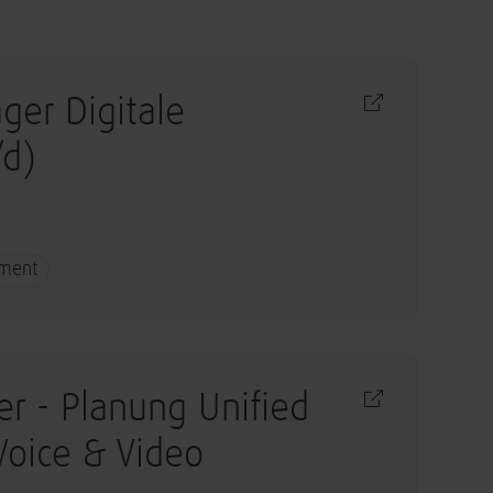
ger Digitale
/d)
ement
r - Planung Unified
oice & Video