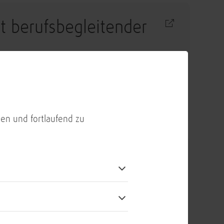
it berufsbegleitender
Finance)
en und fortlaufend zu
ernance Manager