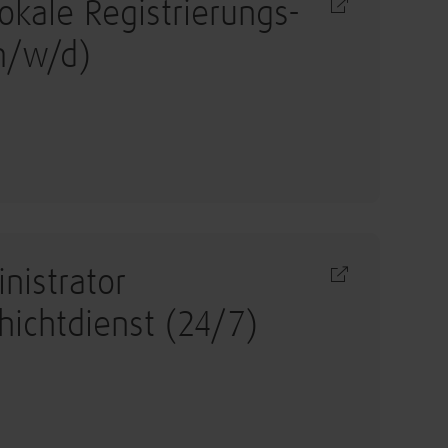
okale Registrierungs-
m/w/d)
nistrator
ichtdienst (24/7)