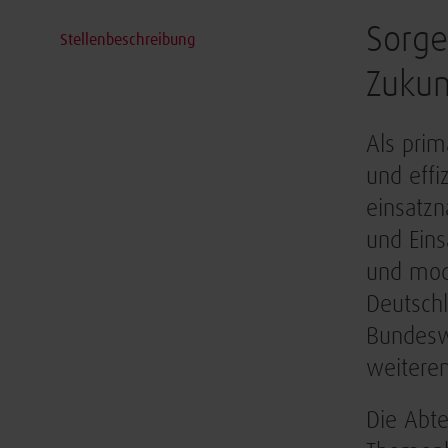
Sorge
Stellenbeschreibung
Zukun
Als prim
und effi
einsatzn
und Eins
und mode
Deutschl
Bundeswe
weiteren
Die Abte