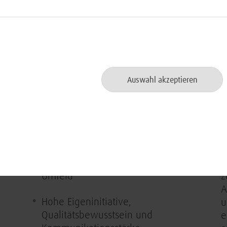
b
er
Erfahrungen im Umfeld öffentlicher
Auftraggeber, Behörden oder
D
Bundeswehr wünschenswert
T
i
Ausgeprägte analytische
Auswahl akzeptieren
Fähigkeiten, strategisches und
Ü
tion
wirtschaftliches Denkvermögen
e
sowie eine strukturierte und
S
ergebnisorientierte Arbeitsweise
f
Veränderungs- und
W
Entscheidungsfähigkeit im agilen
B
Umfeld
z
A
Hohe Eigeninitiative,
u
Qualitätsbewusstsein und
e