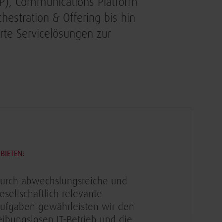
P), Communications Platform
hestration & Offering bis hin
ierte Servicelösungen zur
BIETEN:
urch abwechslungsreiche und
esellschaftlich relevante
ufgaben gewährleisten wir den
eibungslosen IT-Betrieb und die