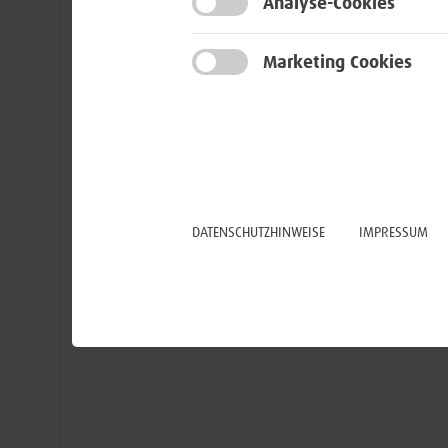
Analyse-Cookies
Steuerung und Koordination all
am Service Offering beteiligten
Marketing Cookies
Leistungserbringer
Dokumentation,
Wissensmanagement sowie -
transfer innerhalb der Organisa
DATENSCHUTZHINWEISE
IMPRESSUM