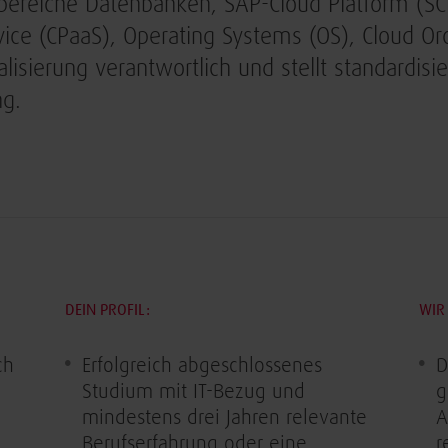
ereiche Datenbanken, SAP-Cloud Platform (SC
vice (CPaaS), Operating Systems (OS), Cloud Orc
ualisierung verantwortlich und stellt standardis
ng.
DEIN PROFIL:
WIR 
ch
Erfolgreich abgeschlossenes
D
Studium mit IT-Bezug und
g
mindestens drei Jahren relevante
A
Berufserfahrung oder eine
r