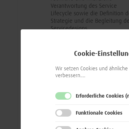
Verantwortung des Service
Lifecycle sowie die Definition d
Strategie und die Begleitung d
Servicedesigns
Sicherstellung, Steuerung und
kontinuierliche Überprüfung de
Cookie-Einstellu
vereinbarten Liefer- und
Leistungsverpflichtungen
Wir setzen Cookies und ähnliche
verbessern.
…
Unterstützung und Mitwirkung 
Kundenprojekten im Umfeld
Virtualisierung und
Erforderliche Cookies
(
Rechenzentrumsplattformen
Funktionale Cookies
Finanz- und Investitionsplanun
sowie Kalkulation von Angebo