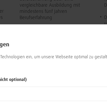
vergleichbare Ausbildung mit
D
er
mindestens fünf Jahren
es
D
Berufserfahrung
u
Mehrjährige Erfahrung im Umfeld
m
eines IT-Providers sowie im IT-
T
r
Service Management (nach ITIL)
ngen
D
Sehr gute Kenntnisse aktueller
7
 Technologien ein, um unsere Webseite optimal zu gestalt
Virtualisierungslösungen,
t
bei
insbesondere VMware-Produkte
a
und deren Betrieb im
s
Rechenzentrumsumfeld
K
nicht optional)
Interesse an und Wissen in Cloud-
D
g
Technologien und -plattformen
A
ten
von Vorteil
u