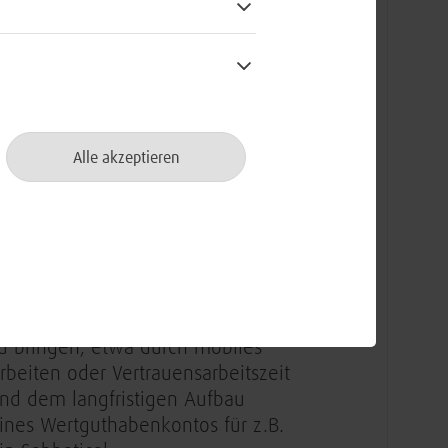
etriebliche Altersvorsorge
u startest grundsätzlich mit 30
agen Jahresurlaub mit Option auf
ndividueller Anpassung
Alle akzeptieren
ber unsere Benefit-App stehen dir
in monatliches Guthaben und
teuervergünstigungen auf Tickets
ür den ÖPNV zur Verfügung
ir ermöglichen dir Flexibilität, um
eruf und Privatleben in Einklang
u bringen, etwa durch mobiles
rbeiten oder Vertrauensarbeitszeit
nd dem langfristigen Aufbau
ines Wertguthabenkontos für z.B.