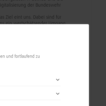
igitalisierung der Bundeswehr
as Ziel eint uns. Dabei sind für
ns ein wertschätzender Umgang
iteinander sowie ein großer
eamgeist elementar
ie Vergütung liegt zwischen
1.000 € und 104.040 €. Die
en und fortlaufend zu
atsächliche Höhe wird basierend
uf deinem Verantwortungsbereich
owie Erfahrungen und
ompetenzen festgelegt
ie BWI bietet einen sicheren
rbeitsplatz sowie eine prämierte
nd arbeitgeberfinanzierte