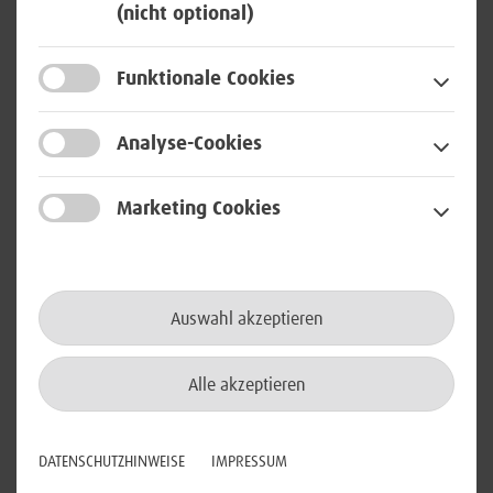
(nicht optional)
Registrierungs- und
Ausweisstelle) (m/w/d)
Funktionale Cookies
in Berlin
Analyse-Cookies
Workplace
Marketing Cookies
Senior IT System Administrator
Communication im Schichtdienst
Auswahl akzeptieren
(24/7) (m/w/d)
in Rheinbach
Alle akzeptieren
Netzwerktechnologie
DATENSCHUTZHINWEISE
IMPRESSUM