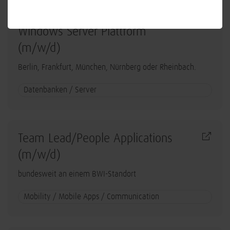
Lead System Engineer - Betrieb
Windows Server Plattform
(m/w/d)
Berlin, Frankfurt, München, Nürnberg oder Rheinbach.
Datenbanken / Server
Team Lead/People Applications
(m/w/d)
bundesweit an einem BWI-Standort
Mobility / Mobile Apps / Communication