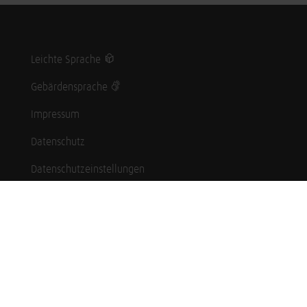
Leichte Sprache
Gebärdensprache
Impressum
Datenschutz
Datenschutzeinstellungen
Hinweisgebersystem
Whistleblowing (English language)
Karriere
Schüler*innen