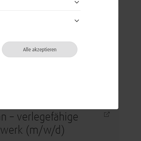
ernance Manager
Alle akzeptieren
an – verlegefähige
zwerk (m/w/d)