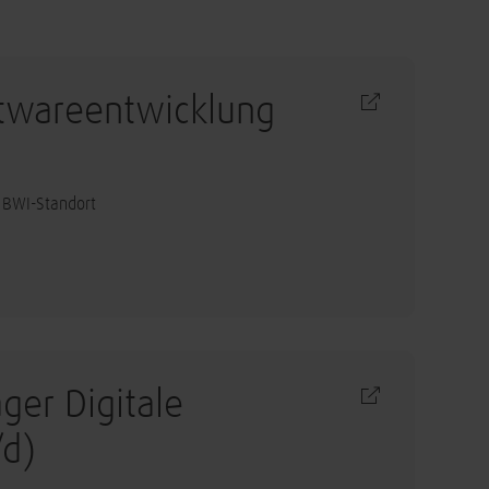
twareentwicklung
 BWI-Standort
ger Digitale
/d)