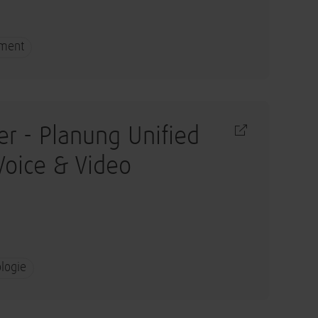
ement
r - Planung Unified
oice & Video
logie