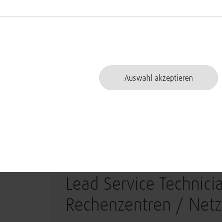
Lead Business & Gov
(m/w/d)
Auswahl akzeptieren
Bonn oder München
IT Consulting
Lead Service Technici
Rechenzentren / Net