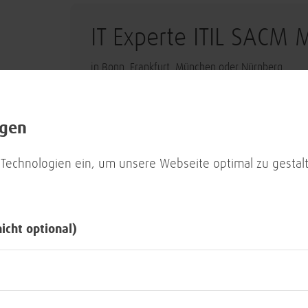
IT Experte ITIL SACM 
in Bonn, Frankfurt, München oder Nürnberg
Cloud / Virtualisierung
Collaboration /
ngen
 Technologien ein, um unsere Webseite optimal zu gestalt
Controlling Experte m
Promotion (m/w/d)
nicht optional)
in Bonn
Zentralbereiche (u.a. Personal/Marketing/