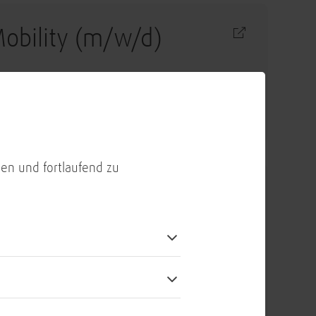
Mobility (m/w/d)
 Groupware
en und fortlaufend zu
it berufsbegleitender
Finance)