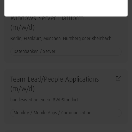
Lead System Engineer - Betrieb
Windows Server Plattform
(m/w/d)
Berlin, Frankfurt, München, Nürnberg oder Rheinbach.
Datenbanken / Server
Team Lead/People Applications
(m/w/d)
bundesweit an einem BWI-Standort
Mobility / Mobile Apps / Communication