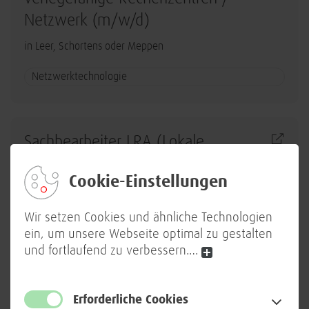
Netzwerk (m/w/d)
in Leer, Schortens oder Meppen
Netzwerktechnologie
Sachbearbeiter LRA (Lokale
Registrierungs- und
Cookie-Einstellungen
Ausweisstelle) (m/w/d)
in Berlin
Wir setzen Cookies und ähnliche Technologien
ein, um unsere Webseite optimal zu gestalten
Workplace
und fortlaufend zu verbessern.
…
Erforderliche Cookies
Senior IT System Administrator