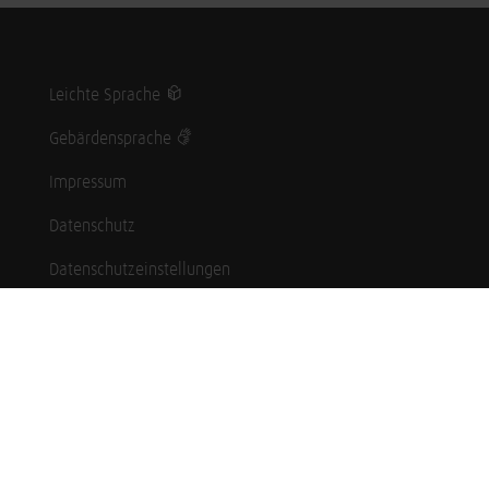
Leichte Sprache
Gebärdensprache
Impressum
Datenschutz
Datenschutzeinstellungen
Hinweisgebersystem
Whistleblowing (English language)
Karriere
Schüler*innen