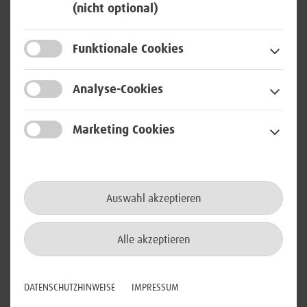
(nicht optional)
Communication im Schichtdienst
(24/7) (m/w/d)
Funktionale Cookies
in Rheinbach
Analyse-Cookies
Netzwerktechnologie
Marketing Cookies
Senior IS Expert - Team Topic
Area Expert (m/w/d)
Auswahl akzeptieren
in Bonn, Meckenheim oder Berlin
Alle akzeptieren
Cloud / Virtualisierung
IT- / Cyber-Security
DATENSCHUTZHINWEISE
IMPRESSUM