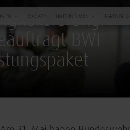
igitalisierung:
OGIEN
MAGAZIN
UNTERNEHMEN
PARTNER-Ö
auftragt BWI
stungspaket