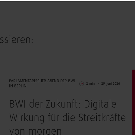
ssieren:
UpdateBWI
PARLAMENTARISCHER ABEND DER BWI
2 min
29. Juni 2026
IN BERLIN
BWI der Zukunft: Digitale
Wirkung für die Streitkräfte
von morgen