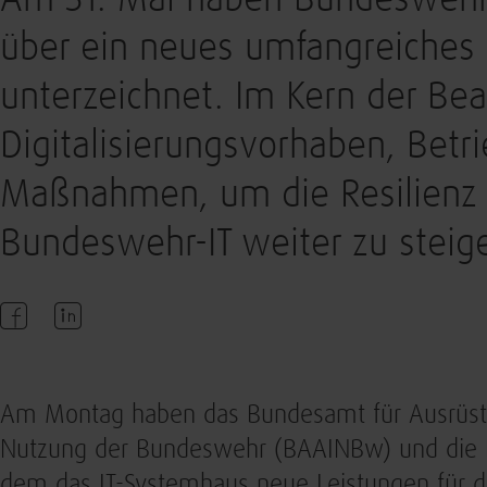
Am 31. Mai haben Bundeswehr 
über ein neues umfangreiches 
unterzeichnet. Im Kern der Be
Digitalisierungsvorhaben, Betr
Maßnahmen, um die Resilienz 
Bundeswehr-IT weiter zu steig
Am Montag haben das Bundesamt für Ausrüstu
Nutzung der Bundeswehr (BAAINBw) und die BW
dem das IT-Systemhaus neue Leistungen für die