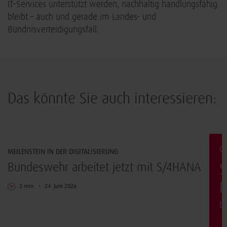
IT-Services unterstützt werden, nachhaltig handlungsfähig
bleibt – auch und gerade im Landes- und
Bündnisverteidigungsfall.
Das könnte Sie auch interessieren:
Digitalisierung
G
MEILENSTEIN IN DER DIGITALISIERUNG
Bundeswehr arbeitet jetzt mit S/4HANA
S
E
2 min
24. Juni 2026
b