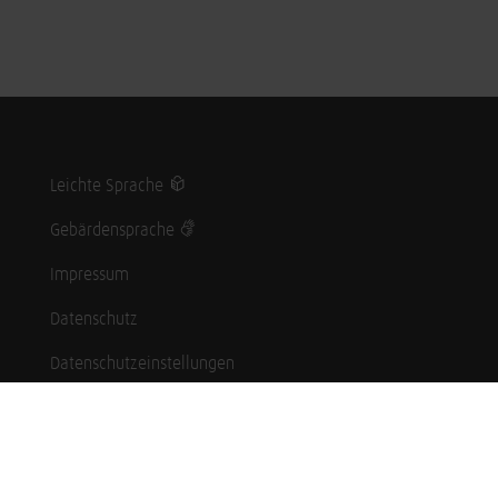
Leichte Sprache
Gebärdensprache
Impressum
Datenschutz
Datenschutzeinstellungen
Hinweisgebersystem
Whistleblowing (English language)