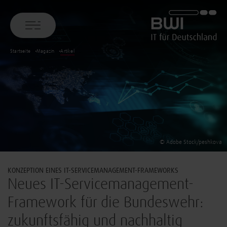
BWI GmbH
Startseite
Magazin
Artikel
© Adobe Stock/peshkova
KONZEPTION EINES IT-SERVICEMANAGEMENT-FRAMEWORKS
Neues IT-Servicemanagement-
Framework für die Bundeswehr:
zukunftsfähig und nachhaltig