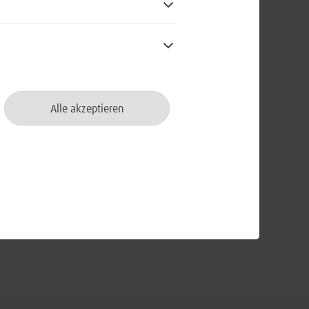
neinander, wo wir doch nur im
ir stellen uns klar gegen die ihnen
g einzelner Gruppen.
Alle akzeptieren
ützt werden, damit wir die Freiheit
nd totalitäre Bestrebungen wehren
schäftsbereich des
n wir uns zu unserer Verantwortung,