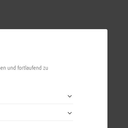
 uns gegenseitig mit Offenheit und
von Herkunft, Lebensentwurf oder
nterschiedliche Ideen respektieren,
en entsprechen – nur so entsteht
en und fortlaufend zu
le für Frieden und unseren
t untergraben sie und wirken dem