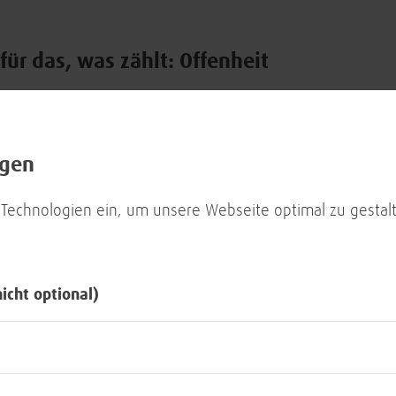
für das, was zählt:
Offenheit
Wir brauchen auch weiterhin die Bereitschaft,
Toleranz zu begegnen, vollkommen losgelöst 
ngen
anderen Merkmalen. Wir müssen zuhören und u
auch wenn sie nicht den eigenen Überzeugung
 Technologien ein, um unsere Webseite optimal zu gestalt
eine dauerhaft tragfähige Basis.
nicht optional)
für das, was zählt:
Gemeinschaft
Unsere Gemeinschaft ist eine wesentliche Säu
Wohlstand, populistische Parolen jeglicher Ar