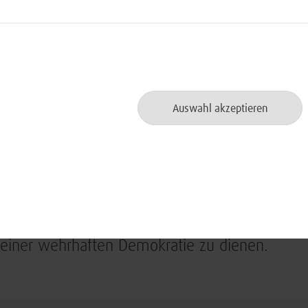
Ausgleich entgegen – sie zielen auf ein Gege
Miteinander gemeinsam prosperieren können. W
innewohnende Bedrohung oder Herabwürdigun
Auswahl akzeptieren
für das, was zählt:
Wehrhaftigkeit
Unsere Demokratie muss gegen Gefahren gesch
bewahren, uns gegen Rassismus, Intoleranz u
zu können. Als Bundesgesellschaft für den Ge
Bundesministeriums der Verteidigung bekenne
einer wehrhaften Demokratie zu dienen.