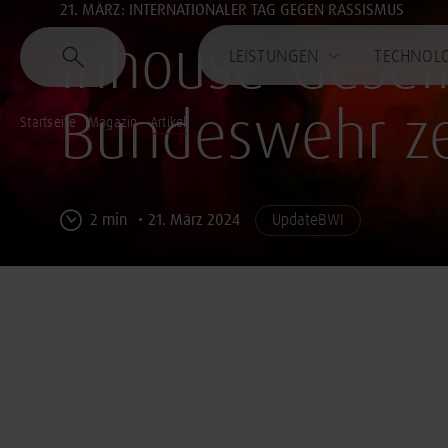
21. MÄRZ: INTERNATIONALER TAG GEGEN RASSISMUS
Inhouse-Gesell
LEISTUNGEN
TECHNOL
Bundeswehr ze
Startseite
Magazin
Artikel
2 min
21. März 2024
UpdateBWI