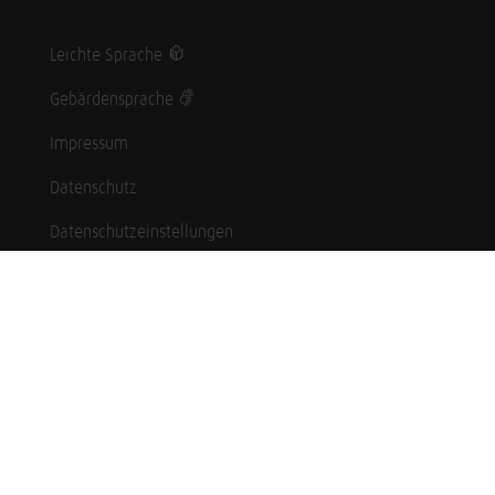
Leichte Sprache
Gebärdensprache
Impressum
Datenschutz
Datenschutzeinstellungen
Hinweisgebersystem
Whistleblowing (English language)
Karriere
Schüler*innen