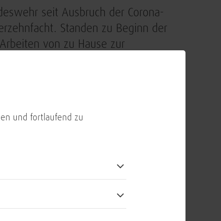
ndeswehr seit Ausbruch der Corona-
erzehnfacht. Standen zu Beginn der
 Arbeiten von zu Hause zur
ote-Access-Service-fähigen Endgeräte
.
vile Beschäftigte mit 20.000
en und fortlaufend zu
usgestattet, so dass sie auch im
n können. Künftig sollen weitere
ere Messaging-Lösung entwickelt und
„Matrix“ basiert. Der
BwMessenger
Angehörigen der Bundeswehr auf