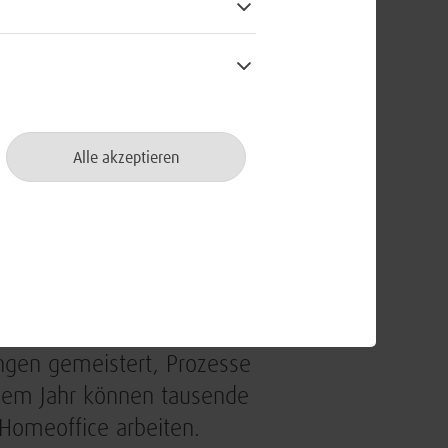
Alle akzeptieren
e hat die Bundeswehr den Weg der
rändert in vielen Bereichen
fte. Doch gerade durch die COVID-19-
ich an Tempo zu. Mit der BWI an der
ngen gemeistert, Prozesse
nem Jahr können tausende
 Homeoffice arbeiten.