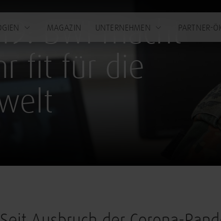
-19: BWI macht
OGIEN
MAGAZIN
UNTERNEHMEN
PARTNER-Ö
 fit für die
welt