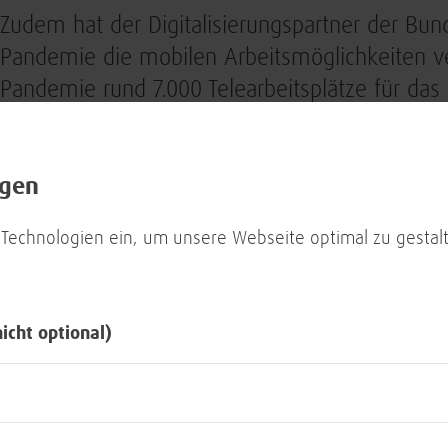
Zudem hat der Digitalisierungspartner der Bu
Pandemie die mobilen Arbeitsmöglichkeiten v
Pandemie rund 7.000 Telearbeitsplätze für das
Verfügung, ist inzwischen die Anzahl der Rem
bei der Bundeswehr auf rund 70.000 gestiegen
ngen
Darüber hinaus hat die BWI militärische und zi
 Technologien ein, um unsere Webseite optimal zu gestalt
zusätzlichen Monitoren und Docking-Stations a
Homeoffice mit einem zweiten Monitor arbeite
100.000 Zweitmonitore folgen.
nicht optional)
Gleichzeitig hat das IT-Systemhaus eine sich
ausgerollt, die auf dem Open-Source-Protokoll 
wurde allein bis Ende 2020 von rund 55.000 