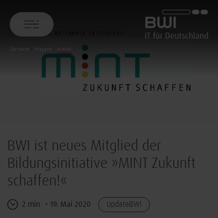
BWI GmbH
Startseite
Magazin
Artikel
© MINT Zukunft e. V.
BWI ist neues Mitglied der
Bildungsinitiative »MINT Zukunft
schaffen!«
2 min
19. Mai 2020
UpdateBWI