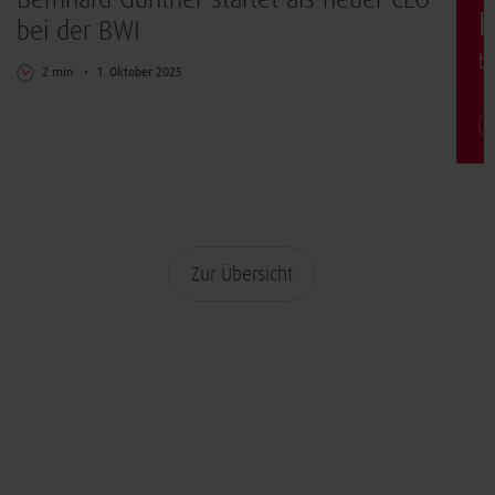
Bernhard Günther startet als neuer CEO
E
bei der BWI
b
2 min
1. Oktober 2025
Zur Übersicht