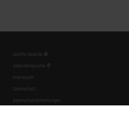
Leichte Sprache
Gebärdensprache
Impressum
Datenschutz
Datenschutzeinstellungen
Hinweisgebersystem
Whistleblowing (English language)