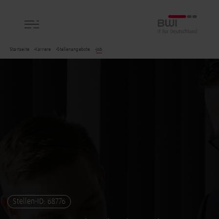
BWI GmbH
Startseite
Karriere
Stellenangebote
Job
Stellen-ID: 68776