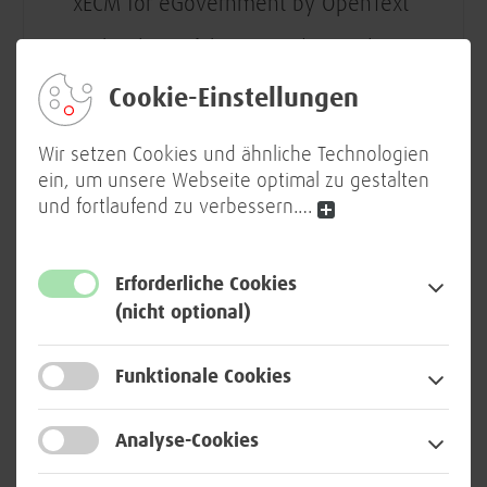
xECM for eGovernment by OpenText
Architekturerfahrung in der Analyse,
Konzeptionierung und Umsetzung von
Cookie-Einstellungen
Projekten in Verbindung mit
elektronischer Aktenhaltung und
Wir setzen Cookies und ähnliche Technologien
Scantechnologie mit der
ein, um unsere Webseite optimal zu gestalten
Produktfamilie xECM by OpenText
und fortlaufend zu verbessern.
…
Fundierte Kenntnisse in OpenText
xECM sowie in mindestens drei der
Erforderliche Cookies
folgenden Module: xGov, Content
(nicht optional)
Server, Records, Management,
Enterprise Scan, OCC,
Workflowdesign/Workflowmanagement,
Funktionale Cookies
WebReports/Berichtsmodul
Analyse-Cookies
Tiefe Kenntnisse zum
Datenbankmanagementsystem MS