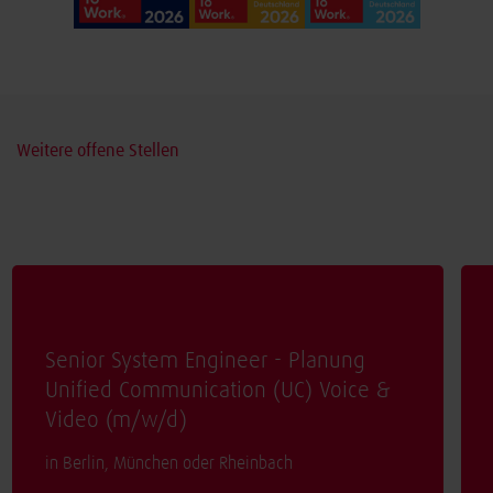
Weitere offene Stellen
Senior System Engineer - Planung
Unified Communication (UC) Voice &
Video (
m/w/d
)
in Berlin, München oder Rheinbach