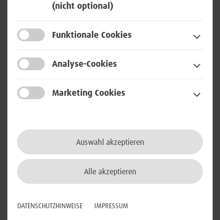
(nicht optional)
Registrierungs- und
Ausweisstelle) (m/w/d)
Funktionale Cookies
in Berlin
Analyse-Cookies
Workplace
Marketing Cookies
Senior IT System Administrator
Communication im Schichtdienst
Auswahl akzeptieren
(24/7) (m/w/d)
in Rheinbach
Alle akzeptieren
Netzwerktechnologie
DATENSCHUTZHINWEISE
IMPRESSUM