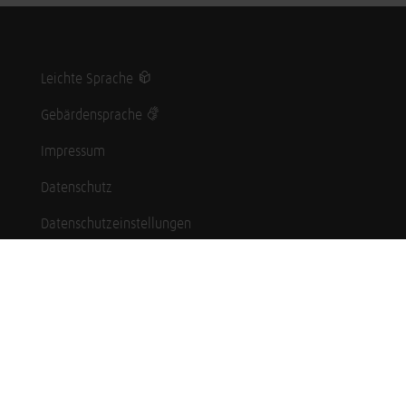
Leichte Sprache
Gebärdensprache
Impressum
Datenschutz
Datenschutzeinstellungen
Hinweisgebersystem
Whistleblowing (English language)
Karriere
Schüler*innen