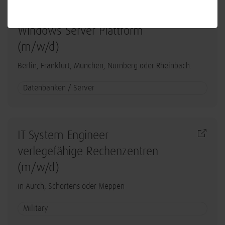
Lead System Engineer - Betrieb
Windows Server Plattform
(m/w/d)
Berlin, Frankfurt, München, Nürnberg oder Rheinbach.
Datenbanken / Server
IT System Engineer
verlegefähige Rechenzentren
(m/w/d)
in Aurch, Schortens oder Meppen
Military