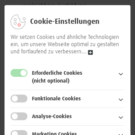
vergleichbare Ausbildung
Etwa 2 Jahre Berufserfahrung in einem
Cookie-Einstellungen
oder mehreren der folgenden
Themenfelder Cloud-native
Wir setzen Cookies und ähnliche Technologien
Plattformen, Deployment von
ein, um unsere Webseite optimal zu gestalten
Microservices und/oder
und fortlaufend zu verbessern.
…
Automatisierung containerisierter
Anwendungen
Erforderliche Cookies
Gute Kenntnisse in Kubernetes und
(nicht optional)
den Cloud-native Konzepten, API-
Gateways, Service-Mesh (z.B. Istio),
Funktionale Cookies
Authentifizierung und Observability
Erfahrungen im Umgang mit
Analyse-Cookies
Automatisierungswerkzeugen und
Infrastructure as Code und GitOps, z.B.
Marketing Cookies