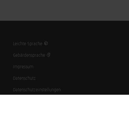
Leichte Sprache
Gebärdensprache
Impressum
Datenschutz
Datenschutzeinstellungen
Hinweisgebersystem
Whistleblowing (English language)