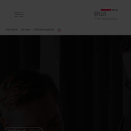
BWI GmbH
Startseite
Karriere
Stellenangebote
Job