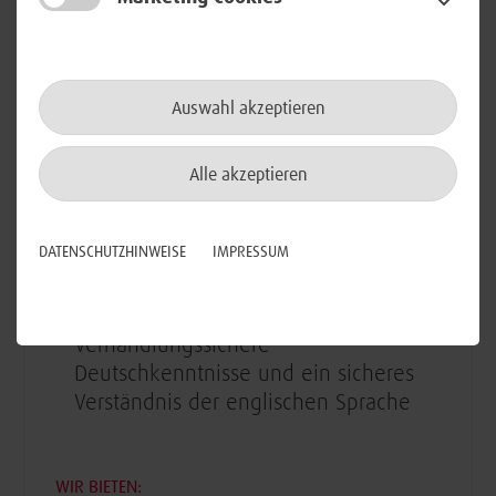
mit GitLab-CI, Terraform, Crossplane
oder ArgoCD
Erfahrung im Deployment von
Machine Learning Systemen (MLOps)
Auswahl akzeptieren
wünschenswert​
Alle akzeptieren
Gute Kommunikations- und
Teamfähigkeiten, ein analytisches
Denkvermögen Lernbereitschaft sowie
DATENSCHUTZHINWEISE
IMPRESSUM
eine sorgfältige und gewissenhafte
Arbeitsweise
Verhandlungssichere
Deutschkenntnisse und ein sicheres
Verständnis der englischen Sprache​
WIR BIETEN: