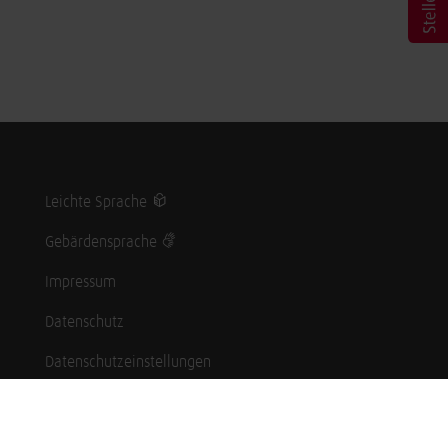
Leichte Sprache
Gebärdensprache
Impressum
Datenschutz
Datenschutzeinstellungen
Hinweisgebersystem
Whistleblowing (English language)