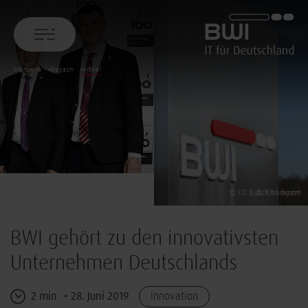
BWI GmbH
Startseite
Magazin
Artikel
© KD Busch/compam
© BWI GmbH
BWI gehört zu den innovativsten
Unternehmen Deutschlands
2 min
28. Juni 2019
Innovation