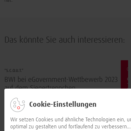
hat.
Das könnte Sie auch interessieren:
Innovation
G
“S.C.O.U.T.”
BWI bei eGovernment-Wettbewerb 2023
S
auf dem Siegertreppchen
E
2 min
15. September 2023
b
Cookie-Einstellungen
Wir setzen Cookies und ähnliche Technologien ein, 
optimal zu gestalten und fortlaufend zu verbessern.