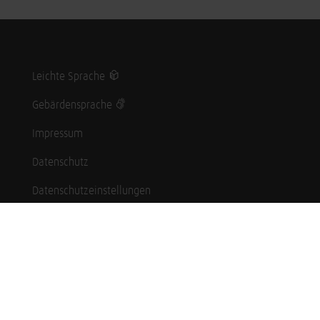
Leichte Sprache
Gebärdensprache
Impressum
Datenschutz
Datenschutzeinstellungen
Hinweisgebersystem
Whistleblowing (English language)
Karriere