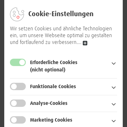
Eingeschriebene/r Student/in im
Bachelor- oder Masterstudium mit
Cookie-Einstellungen
Innovations-, Technik- oder
Wirtschaftskontext (z. B. BWL,
Wir setzen Cookies und ähnliche Technologien
Kommunikationswissenschaften oder
ein, um unsere Webseite optimal zu gestalten
Wirtschaftsinfomatik)
und fortlaufend zu verbessern.
…
Freude an der Arbeit in einem
diversen Team in einer flachen
Erforderliche Cookies
Hierarchie
(nicht optional)
Affinität für IT und Innovationen
Funktionale Cookies
Begeisterung für die Themenbereiche
Innovation, Veränderungsmanagement
Analyse-Cookies
und agile Methoden (z.B. Design
Thinking, Scrum)
Marketing Cookies
Gute Kenntnisse in gängigen MS-