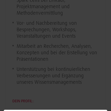
Spark Cells bei Einkauf,
Projektmanagement und
Methodenvermittlung
Vor- und Nachbereitung von
Besprechungen, Workshops,
Veranstaltungen und Events
Mitarbeit an Recherchen, Analysen,
Konzepten und bei der Erstellung von
Präsentationen
Unterstützung bei kontinuierlichen
Verbesserungen und Ergänzung
unseres Wissensmanagements
DEIN PROFIL: