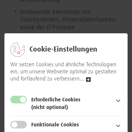
Berufserfahrung
Umfassende Kenntnisse von
Ticketsystemen, Wissensdatenbanken,
sowie der IT-Prozesse
Erfahrung in Kundenprojekten im
Industrieumfeld oder im öffentlichen
Cookie-Einstellungen
Dienst von Vorteil
Wir setzen Cookies und ähnliche Technologien
ITIL-Kenntnisse und Erfahrungen im
ein, um unsere Webseite optimal zu gestalten
Bereich DGUV V3 von Vorteil
und fortlaufend zu verbessern.
…
Führerschein Klasse B erforderlich
Erforderliche Cookies
(nicht optional)
WIR BIETEN:
Durch abwechslungsreiche und
Funktionale Cookies
gesellschaftlich relevante Aufgaben