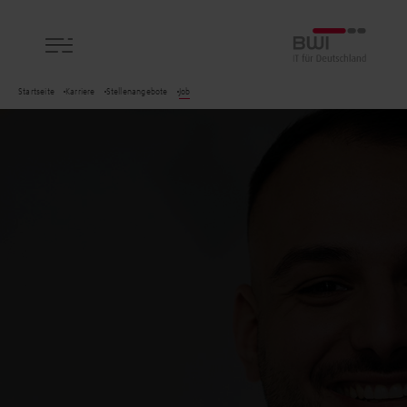
BWI GmbH
Startseite
Karriere
Stellenangebote
Job