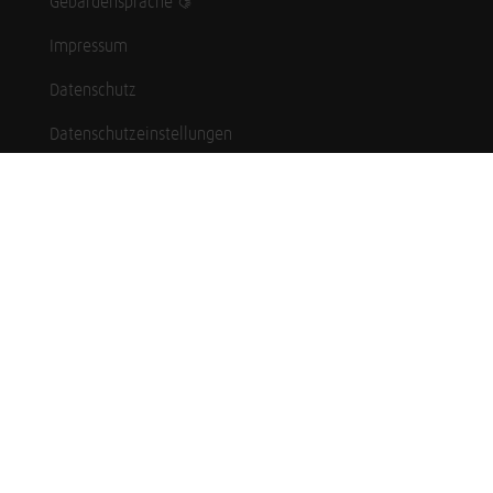
Gebärdensprache
Impressum
Datenschutz
Datenschutzeinstellungen
Hinweisgebersystem
Whistleblowing (English language)
Karriere
Schüler*innen
Studierende
Professionals
Zeitsoldaten