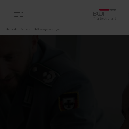
BWI GmbH
Startseite
Karriere
Stellenangebote
Job