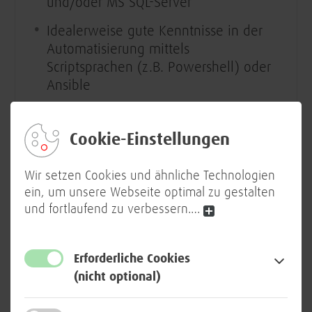
und/oder MS SQL-Server
Idealerweise gute Kenntnisse in der
Automatisierung mittels
Scriptsprachen (z.B. Powershell) oder
Ansible
Gute Team- und
Kommunikationsfähigkeiten,
Cookie-Einstellungen
Empathie, Stressresistenz sowie eine
selbständige, sorgfältige und
Wir setzen Cookies und ähnliche Technologien
gewissenhafte Arbeitsweise
ein, um unsere Webseite optimal zu gestalten
und fortlaufend zu verbessern.
…
Verhandlungssichere
Deutschkenntnisse sowie ein sicheres
Verständnis der englischen Sprache​
Erforderliche Cookies
(nicht optional)
WIR BIETEN: