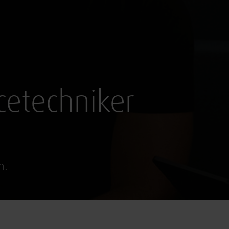
icetechniker
m.