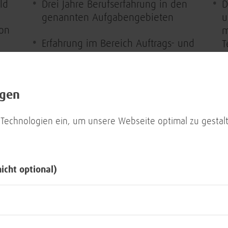
ld
Drei Jahre Berufserfahrung in den
D
genannten Aufgabengebieten
u
von
m
Erfahrung im Bereich Auftrags- und
T
vel
Störungsbeseitigung IT/TK
(Hardware, Netzwerke und
D
Telekommunikation) im Vor-Ort-
4
ngen
-
Service beim User
t
a
 Technologien ein, um unsere Webseite optimal zu gestalt
Erfahrungen und Befähigung im
s
Bereich DGUV V3 von Vorteil
K
von
Kenntnisse von Ticket-Systemen,
W
nicht optional)
men
Wissensdatenbanken und IT-
B
Prozessen (ITIL) wünschenswert
i
Organisationsvermögen,
Ü
Selbstständigkeit sowie gute