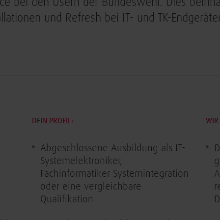
ice bei den Usern der Bundeswehr. Dies beinhal
llationen und Refresh bei IT- und TK-Endgerät
DEIN PROFIL:
WIR 
Abgeschlossene Ausbildung als IT-
D
Systemelektroniker,
g
Fachinformatiker Systemintegration
A
oder eine vergleichbare
r
Qualifikation
D