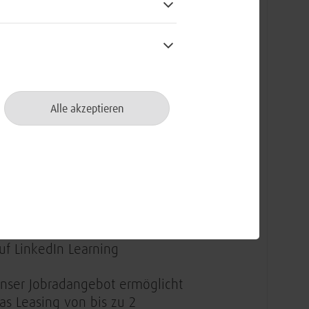
an ein monatliches Guthaben
nd kann sich zusätzlich
teuervergünstigungen auf Tickets
ür den ÖPNV sichern
ir ermöglichen Flexibilität, um
eruf und Privatleben in Einklang
Alle akzeptieren
u bringen, etwa durch mobiles
rbeiten oder Vertrauensarbeitszeit
ir unterstützen die berufliche
nd persönliche Weiterbildung
urch individuelle Maßnahmen
owie einen kostenfreien Zugriff
uf LinkedIn Learning
nser Jobradangebot ermöglicht
as Leasing von bis zu 2