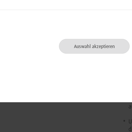
m
Team- und
u
Kommunikationsfähigkeiten
S
f
Verhandlungssichere
Deutschkenntnisse in Wort und
W
Schrift sowie Führerschein Klasse B
B
Auswahl akzeptieren
erforderlich
z
A
W
u
d
s
a
U
d