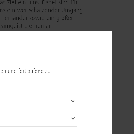
as Ziel eint uns. Dabei sind für
ns ein wertschätzender Umgang
iteinander sowie ein großer
eamgeist elementar
ie Vergütung liegt zwischen
4.100 € und 61.700 €. Die
atsächliche Höhe wird basierend
uf deinem Verantwortungsbereich
en und fortlaufend zu
owie Erfahrungen und
ompetenzen festgelegt
ir bieten 30 Tage Jahresurlaub, 1
rauchtumstag plus Optionen auf
ndividuelle Anpassungen
ber unsere Benefit-App erhält