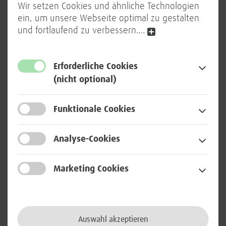
Wir setzen Cookies und ähnliche Technologien
ein, um unsere Webseite optimal zu gestalten
Strategisches Denkvermögen,
und fortlaufend zu verbessern.
…
Durchsetzungsstärke sowie die
Fähigkeit, komplexe Sachverhalte
zielgruppengerecht auf Management-
Erforderliche Cookies
Ebene zu moderieren
(nicht optional)
Funktionale Cookies
WIR BIETEN:
Durch abwechslungsreiche und
Analyse-Cookies
gesellschaftlich relevante Aufgaben
gewährleisten wir den reibungslosen
Marketing Cookies
IT-Betrieb und die Digitalisierung der
Bundeswehr
Das Ziel eint uns. Dabei sind für uns
Auswahl akzeptieren
ein wertschätzender Umgang