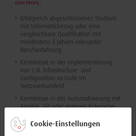
DEIN PROFIL:
Erfolgreich abgeschlossenes Studium
mit Informatikbezug oder eine
vergleichbare Qualifikation mit
mindestens 5 Jahren relevanter
Berufserfahrung
Kenntnisse in der Implementierung
von z.B. Infrastructure- und
Configuration-as-Code im
Netzwerkumfeld
Kenntnisse in der Automatisierung mit
Ansible, Git oder anderen Enterprise-
Lösungen im CI/CD-Kontext
Cookie-Einstellungen
Idealerweise Know How im Umgang
mit Zertifikatsverwaltung und PKI