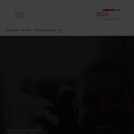
BWI GmbH
Startseite
Karriere
Stellenangebote
Job