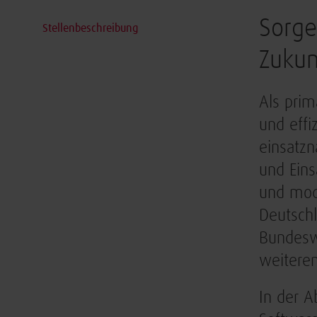
Sorge
Stellenbeschreibung
Zukun
Als prim
und effi
einsatzn
und Eins
und mode
Deutschl
Bundeswe
weiteren
​In der 