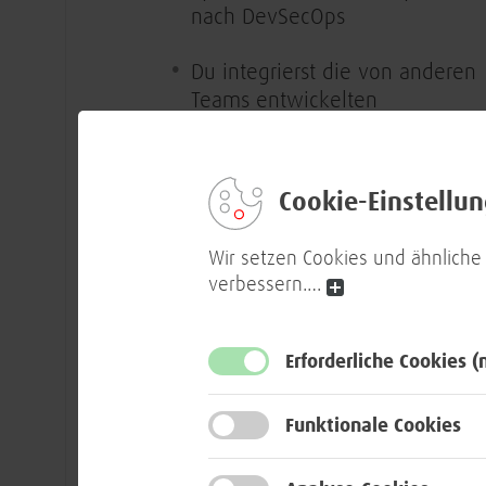
nach DevSecOps
Du integrierst die von anderen
Teams entwickelten
Softwareartefakte
Du konfigurierst und integrierst
Cookie-Einstellu
Kafka und OpenSearch in einen
komplexen Service
Wir setzen Cookies und ähnliche
verbessern.
…
Du automatisierst Entwicklungs-
Test- und Betriebsprozesse
Erforderliche Cookies
(
Du arbeitest als Mitglied eines
agilen Teams
Funktionale Cookies
Ergebnisse und Fortschritte hält