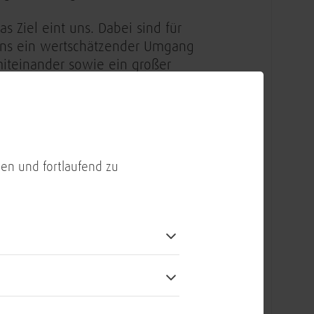
as Ziel eint uns. Dabei sind für
ns ein wertschätzender Umgang
iteinander sowie ein großer
eamgeist elementar
ie Vergütung liegt zwischen
1.000 € und 104.040 €. Die
atsächliche Höhe wird basierend
en und fortlaufend zu
uf deinem Verantwortungsbereich
owie Erfahrungen und
ompetenzen festgelegt
ie BWI bietet einen sicheren
rbeitsplatz sowie eine prämierte
nd arbeitgeberfinanzierte
etriebliche Altersvorsorge