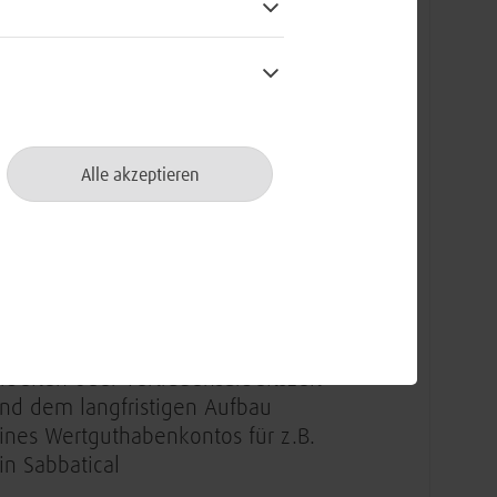
u startest grundsätzlich mit 30
agen Jahresurlaub mit Option auf
ndividueller Anpassung
ber unsere Benefit-App stehen dir
Alle akzeptieren
in monatliches Guthaben und
teuervergünstigungen auf Tickets
ür den ÖPNV zur Verfügung
ir ermöglichen dir Flexibilität, um
eruf und Privatleben in Einklang
u bringen, etwa durch mobiles
rbeiten oder Vertrauensarbeitszeit
nd dem langfristigen Aufbau
ines Wertguthabenkontos für z.B.
in Sabbatical