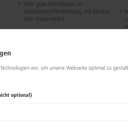
Sehr gute Kenntnisse in
Containerorchestrierung mit Docker
D
oder Kubernetes
u
m
Sehr gute Kenntnisse von Cloud-
T
nativen Konzepten, API-Gateways,
Service Mesh, Authentifizierung
D
ngen
und Observability
7
t
 Technologien ein, um unsere Webseite optimal zu gestalt
Gute Kenntnisse in der
a
,
Containersicherheit
s
K
Gute Linuxkenntnisse
nicht optional)
D
Programmiersprachenkenntnisse in
A
Go oder Python wünschenswert
u
st
b