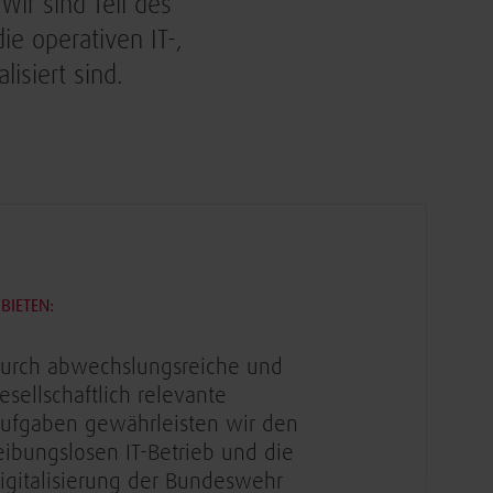
ir sind Teil des
ie operativen IT-,
siert sind.​
BIETEN:
urch abwechslungsreiche und
esellschaftlich relevante
ufgaben gewährleisten wir den
eibungslosen IT-Betrieb und die
igitalisierung der Bundeswehr