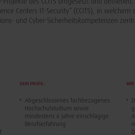
-Projekte des CCITS umgesetzt und betrieben. W
nce Centers IT-Security“ (CCITS), in welchem d
ions- und Cyber-Sicherheitskompetenzen zentrali
DEIN PROFIL:
WIR 
m
Abgeschlossenes fachbezogenes
D
Hochschulstudium sowie
g
mindestens 6 Jahre einschlägige
A
Berufserfahrung
r
t
D