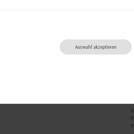
Kenntnisse mit Nix/NixOS
wünschenswert
er
D
T
Ausgeprägte Teamfähigkeit und
i
hohe Durchsetzungsfähigkeit
Ü
Verhandlungssichere Deutsch-
Auswahl akzeptieren
e
sowie gute Englischkenntnisse
S
f
Grundsätzliche Reisebereitschaft
W
B
z
A
u
e
e