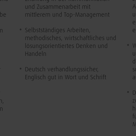
A
und Zusammenarbeit mit
u
abe
mittlerem und Top-Management
e
Selbstständiges Arbeiten,
e
en
methodisches, wirtschaftliches und
W
lösungsorientiertes Denken und
u
Handeln
d
Deutsch verhandlungssicher,
s
r
Englisch gut in Wort und Schrift
a
D
r
z
n,
h
n
f
M