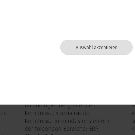
Abgeschlossenes IT-bezogenes
D
Studium der Informatik,
g
Wirtschaftsinformatik oder
A
d
vergleichbarer MINT Studiengänge
r
alternativ eine äquivalente
D
abgeschlossene Berufsausbildung
Auswahl akzeptieren
D
Mind. 6-jährige einschlägige
u
Berufserfahrung mit
m
nen
Aufgabengebieten als Enterprise-
T
oder Solution-Architekt
D
Breite und
8
technologieübergreifende IT-
t
men
Kenntnisse, spezialisierte
a
-
Kenntnisse in mindestens einem
s
der folgenden Bereiche: ERP,
K