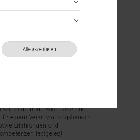
urch abwechslungsreiche und
esellschaftlich relevante
ufgaben gewährleisten wir den
eibungslosen IT-Betrieb und die
igitalisierung der Bundeswehr
Alle akzeptieren
as Ziel eint uns. Dabei sind für
ns ein wertschätzender Umgang
iteinander sowie ein großer
eamgeist elementar
ie Vergütung liegt zwischen
7.700 € und 128.420 €. Die
atsächliche Höhe wird basierend
uf deinem Verantwortungsbereich
owie Erfahrungen und
ompetenzen festgelegt