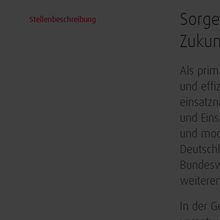
Sorge
Stellenbeschreibung
Zukun
Als prim
und effi
einsatzn
und Eins
und mode
Deutschl
Bundeswe
weiteren
In der G