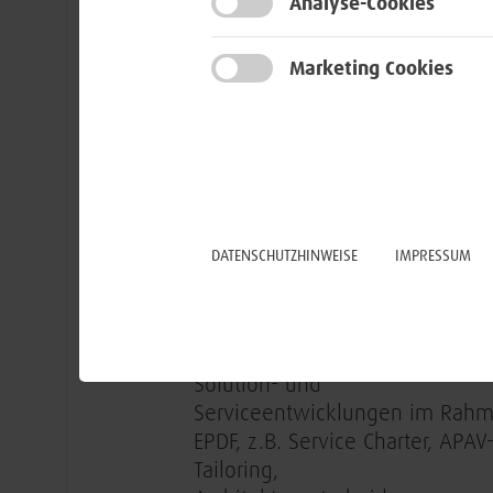
Analyse-Cookies
​Inhaltliche Verantwortung für
Referenzarchitekturen,
Marketing Cookies
einschließlich ihrer
Abhängigkeiten, Prioritäten un
Zusammenhänge
Erstellung von
Referenzarchitekturen und
Architekturprinzipien (APAV) in
DATENSCHUTZHINWEISE
IMPRESSUM
Kopperation mit den Kolleg:in
der Nachbarabteilung
Begleitung von Projekten,
Solution- und
Serviceentwicklungen im Rah
EPDF, z.B. Service Charter, APAV
Tailoring,