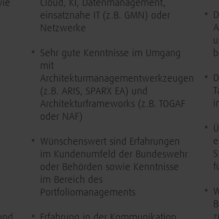
wie
Cloud, KI, Datenmanagement,
D
einsatznahe IT (z.B. GMN) oder
A
Netzwerke
u
Sehr gute Kenntnisse im Umgang
b
mit
D
Architekturmanagementwerkzeugen
T
(z.B. ARIS, SPARX EA) und
i
Architekturframeworks (z.B. TOGAF
oder NAF)
Ü
e
Wünschenswert sind Erfahrungen
S
im Kundenumfeld der Bundeswehr
f
oder Behörden sowie Kenntnisse
im Bereich des
W
Portfoliomanagements
B
z
 und
Erfahrung in der Kommunikation