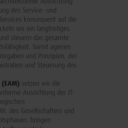
architekturelle Ausrichtung
lung des Service- und
-Services konsequent auf die
eln wir ein langfristiges
 und steuern das gesamte
ftsfähigkeit. Somit agieren
 Vorgaben und Prinzipien, der
istration und Steuerung des
t (EAM)
setzen wir die
onforme Ausrichtung der IT-
tegischen
, des Gesellschafters und
otsphasen, bringen