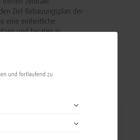
treffen zentrale
 den Ziel-Bebauungsplan der
eine einheitliche,
tützen und beraten in
rgen für die konsequente
anagements.
e Architekten (m/w/d)
:
en und fortlaufend zu
BIETEN: