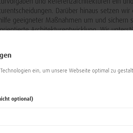
turvorgaben und Referenzarchitekturen ein und 
turentscheidungen. Darüber hinaus setzen wir
ilfe geeigneter Maßnahmen um und sichern so 
orientierte Architekturentwicklung. Wir unters
n, den Services und Solutions der BWI, und so
ng der Vorgaben des Enterprise Architekturm
ngen
 suchen wir mehrere erfahrene
Lead Enterpris
 Technologien ein, um unsere Webseite optimal zu gestalt
nicht optional)
DEIN PROFIL:
WIR 