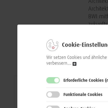
Architek
Architek
BWI mith
zukunfts
Projekte
Umsetzu
Cookie-Einstellu
Hierfür
Wir setzen Cookies und ähnliche
verbessern.
…
Erforderliche Cookies
(
Funktionale Cookies
DEINE AUFGABEN: