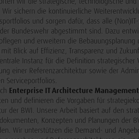
rten wir die strategische, technologische und 
 Wir sichern die kontinuierliche Weiterentwick
sportfolios und sorgen dafür, dass alle (Non)IT
der Bundeswehr abgestimmt sind. Dazu entwick
, pflegen und erweitern die Bebauungsplanung
o mit Blick auf Effizienz, Transparenz und Zukun
zentrale Instanz für die Definition strategischer
ung einer Referenzarchitektur sowie der Admin
 Serviceportfolios.
ich
Enterprise IT Architecture Managemen
ken und definieren die Vorgaben für strategiek
tur der BWI. Unsere Arbeit basiert auf den stra
okumenten, Konzepten und Planungen der BWI
den. Wir unterstützen die Demand- und Angeb