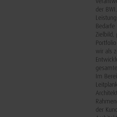
verantwo
der BWI.
Leistung
Bedarfe 
Zielbild
Portfoli
wir als 
Entwickl
gesamten
Im Bere
Leitplan
Architek
Rahmend
der Kun